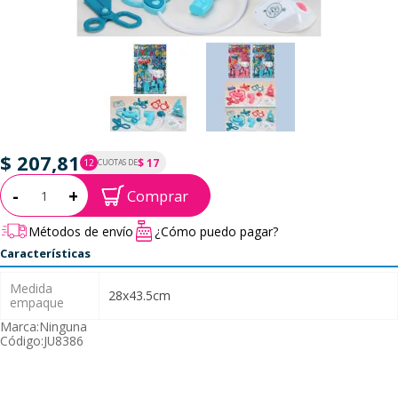
$ 207,81
$ 17
12
CUOTAS DE
P.T.F. $ 208
Cantidad:
-
+
Comprar
Métodos de envío
¿Cómo puedo pagar?
Características
Medida
28x43.5cm
empaque
Marca:
Ninguna
Código:
JU8386