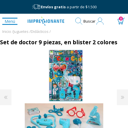
Envíos gratis
a partir de $1.500
Mi
0
Menú
Buscar
cuenta
Inicio /
Juguetes /
Didácticos /
Set de doctor 9 piezas, en blister 2 colores