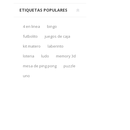
ETIQUETAS POPULARES
4 en linea
bingo
futbolito
juegos de caja
kit matero
laberinto
loteria
ludo
memory 3d
mesa de ping pong
puzzle
uno