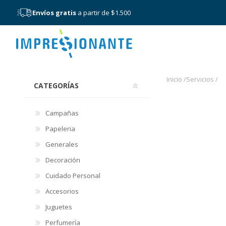
Envíos gratis
a partir de $1.500
Menú
Inicio /
Servicios /
CATEGORÍAS
Campañas
Papeleria
Generales
Decoración
Cuidado Personal
Accesorios
Juguetes
Perfumería