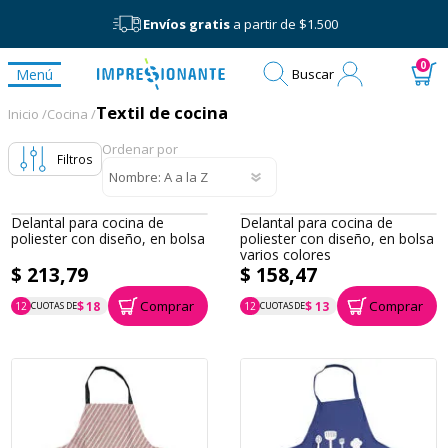
Envíos gratis
a partir de $1.500
Mi
0
Menú
Buscar
cuenta
Textil de cocina
Textil de cocina
Inicio /
Cocina /
Ordenar por
Filtros
Delantal para cocina de
Delantal para cocina de
poliester con diseño, en bolsa
poliester con diseño, en bolsa
varios colores
$ 213,79
$ 158,47
Comprar
Comprar
$ 18
$ 13
12
CUOTAS DE
12
CUOTAS DE
P.T.F. $ 214
P.T.F. $ 158