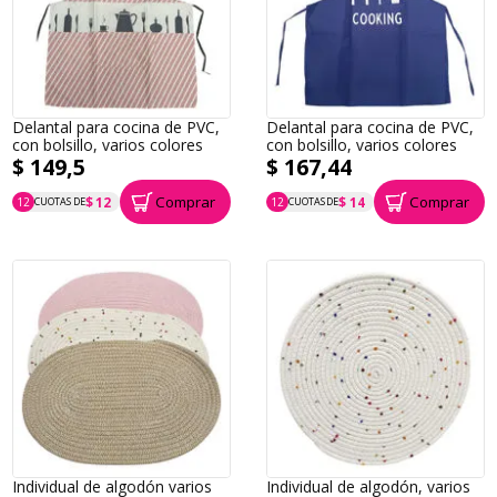
Delantal para cocina de PVC,
Delantal para cocina de PVC,
con bolsillo, varios colores
con bolsillo, varios colores
$ 149,5
$ 167,44
Comprar
Comprar
$ 12
$ 14
12
CUOTAS DE
12
CUOTAS DE
P.T.F. $ 150
P.T.F. $ 167
Individual de algodón varios
Individual de algodón, varios