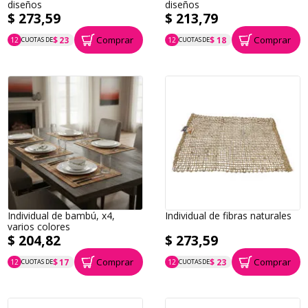
diseños
diseños
$ 273,59
$ 213,79
Comprar
Comprar
$ 23
$ 18
12
CUOTAS DE
12
CUOTAS DE
P.T.F. $ 274
P.T.F. $ 214
Individual de bambú, x4,
Individual de fibras naturales
varios colores
$ 204,82
$ 273,59
Comprar
Comprar
$ 17
$ 23
12
CUOTAS DE
12
CUOTAS DE
P.T.F. $ 205
P.T.F. $ 274