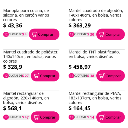
Manopla para cocina, de
Mantel cuadrado de algodón,
silicona, en cartón varios
140x140cm, en bolsa, varios
colores
colores
$ 43,36
$ 363,29
Comprar
Comprar
$ 4
$ 30
12
CUOTAS DE
12
CUOTAS DE
P.T.F. $ 43
P.T.F. $ 363
Mantel cuadrado de poliéster,
Mantel de TNT plastificado,
140x140cm, en bolsa, varios
en bolsa, varios diseños
colores
$ 328,9
$ 458,97
Comprar
Comprar
$ 27
$ 38
12
CUOTAS DE
12
CUOTAS DE
P.T.F. $ 329
P.T.F. $ 459
Mantel rectangular de
Mantel rectangular de PEVA,
algodón, 220x140cm, en
183x137cm, en bolsa, varios
bolsa, varios diseños
colores
$ 568,1
$ 164,45
Comprar
Comprar
$ 47
$ 14
12
CUOTAS DE
12
CUOTAS DE
P.T.F. $ 568
P.T.F. $ 164