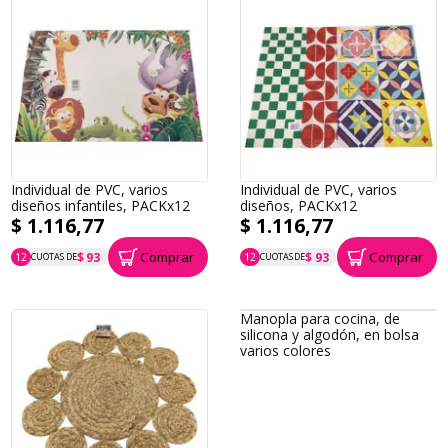
Individual de PVC, varios
Individual de PVC, varios
diseños infantiles, PACKx12
diseños, PACKx12
$ 1.116,77
$ 1.116,77
Comprar
Comprar
$ 93
$ 93
12
CUOTAS DE
12
CUOTAS DE
P.T.F. $ 1.117
P.T.F. $ 1.117
Manopla para cocina, de
silicona y algodón, en bolsa
varios colores