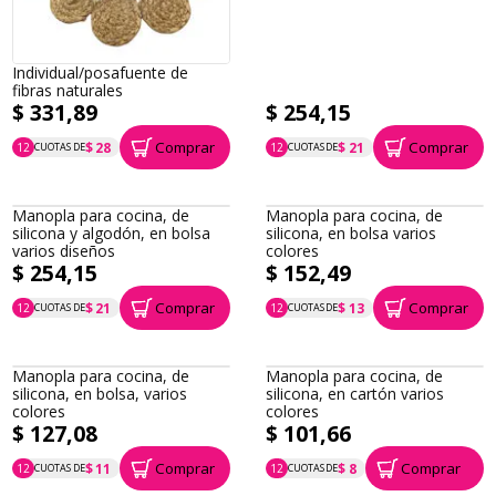
Individual/posafuente de
fibras naturales
$ 331,89
$ 254,15
Comprar
Comprar
$ 28
$ 21
12
CUOTAS DE
12
CUOTAS DE
P.T.F. $ 332
P.T.F. $ 254
Manopla para cocina, de
Manopla para cocina, de
silicona y algodón, en bolsa
silicona, en bolsa varios
varios diseños
colores
$ 254,15
$ 152,49
Comprar
Comprar
$ 21
$ 13
12
CUOTAS DE
12
CUOTAS DE
P.T.F. $ 254
P.T.F. $ 152
Manopla para cocina, de
Manopla para cocina, de
silicona, en bolsa, varios
silicona, en cartón varios
colores
colores
$ 127,08
$ 101,66
Comprar
Comprar
$ 11
$ 8
12
CUOTAS DE
12
CUOTAS DE
P.T.F. $ 127
P.T.F. $ 102