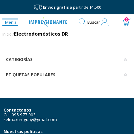
Envíos gratis
a partir de $1.500
Mi
0
Menú
Buscar
cuenta
Electrodomésticos DR
Electrodomésticos DR
Inicio /
CATEGORÍAS
ETIQUETAS POPULARES
Contactanos
Cel: 095 977 903
kelmaxuruguay@gmail.com
Nuestras políticas