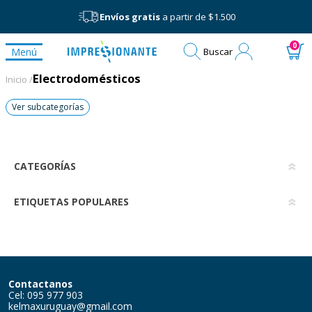
Envíos gratis
a partir de $1.500
Mi
0
Menú
Buscar
cuenta
Electrodomésticos
Electrodomésticos
Inicio /
Ver subcategorías
CATEGORÍAS
ETIQUETAS POPULARES
Contactanos
Cel: 095 977 903
kelmaxuruguay@gmail.com