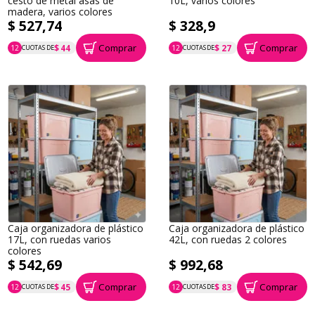
cesto de metal asas de
10L, varios colores
madera, varios colores
$ 527,74
$ 328,9
Comprar
Comprar
$ 44
$ 27
12
CUOTAS DE
12
CUOTAS DE
P.T.F. $ 528
P.T.F. $ 329
Caja organizadora de plástico
Caja organizadora de plástico
17L, con ruedas varios
42L, con ruedas 2 colores
colores
$ 542,69
$ 992,68
Comprar
Comprar
$ 45
$ 83
12
CUOTAS DE
12
CUOTAS DE
P.T.F. $ 543
P.T.F. $ 993