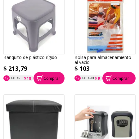
Banquito de plástico rígido
Bolsa para almacenamiento
al vacío
$ 213,79
$ 103
Comprar
Comprar
$ 18
$ 9
12
CUOTAS DE
12
CUOTAS DE
P.T.F. $ 214
P.T.F. $ 103