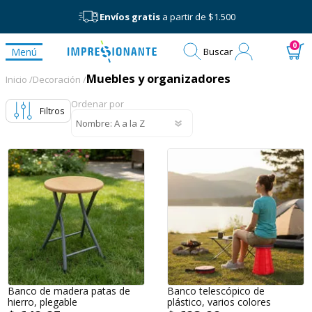
Envíos gratis
a partir de $1.500
Mi
0
Menú
Buscar
cuenta
Muebles y organizadores
Muebles y organizadores
Inicio /
Decoración /
Ordenar por
Filtros
Banco de madera patas de
Banco telescópico de
hierro, plegable
plástico, varios colores