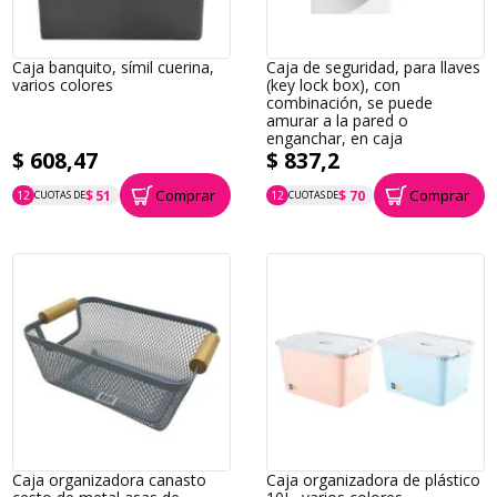
Caja banquito, símil cuerina,
Caja de seguridad, para llaves
varios colores
(key lock box), con
combinación, se puede
amurar a la pared o
enganchar, en caja
$ 608,47
$ 837,2
Comprar
Comprar
$ 51
$ 70
12
CUOTAS DE
12
CUOTAS DE
P.T.F. $ 608
P.T.F. $ 837
Caja organizadora canasto
Caja organizadora de plástico