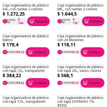
Caja organizadora de plástico
Caja organizadora de plástico
64L, con ruedas 2 colores
98L, con ruedas 2 colores
$ 1.272,25
$ 1.644,5
$
$
CUOTAS
CUOTAS
Comprar
Comprar
12
12
P.T.F. $ 1.272
P.T.F. $ 1.645
DE
DE
106
137
Caja organizadora de plástico
Caja organizadora de plástico
blanco
con 24 divisiones
$ 179,4
$ 118,11
Comprar
Comprar
$ 15
$ 10
12
CUOTAS DE
12
CUOTAS DE
P.T.F. $ 179
P.T.F. $ 118
Caja organizadora de plástico
Caja organizadora de plástico
con tapa 12L, transparente
con tapa 20L, varios colores
$ 384,22
$ 568,1
Comprar
Comprar
$ 32
$ 47
12
CUOTAS DE
12
CUOTAS DE
P.T.F. $ 384
P.T.F. $ 568
Caja organizadora de plástico
Caja organizadora de plástico
con tapa 7,5L, transparente
con tapa SOPRANO 15L
BEIGE