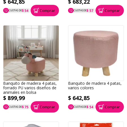
$ 642,85
$ 683,22
Comprar
Comprar
$ 54
$ 57
12
CUOTAS DE
12
CUOTAS DE
P.T.F. $ 643
P.T.F. $ 683
Banquito de madera 4 patas,
Banquito de madera 4 patas,
forrado PU varios diseños de
varios colores
animales en bolsa
$ 899,99
$ 642,85
Comprar
Comprar
$ 75
$ 54
12
CUOTAS DE
12
CUOTAS DE
P.T.F. $ 900
P.T.F. $ 643