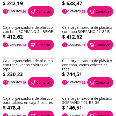
$ 242,19
$ 638,37
Comprar
Comprar
$ 20
$ 53
12
CUOTAS DE
12
CUOTAS DE
P.T.F. $ 242
P.T.F. $ 638
Caja organizadora de plástico
Caja organizadora de plástico
con tapa SOPRANO 5L BEIGE
con tapa SOPRANO 5L GRIS
$ 412,62
$ 412,62
Comprar
Comprar
$ 34
$ 34
12
CUOTAS DE
12
CUOTAS DE
P.T.F. $ 413
P.T.F. $ 413
Caja organizadora de plástico
Caja organizadora de plástico
con tapa, varios colores de
con tapa, varios colores de
tapa
tapa
$ 230,23
$ 744,51
Comprar
Comprar
$ 19
$ 62
12
CUOTAS DE
12
CUOTAS DE
P.T.F. $ 230
P.T.F. $ 745
Caja organizadora de plástico
Caja organizadora de plástico
para cables, en caja 2 colores
SOPRANO 1.5L BEIGE
$ 478,4
$ 146,51
Comprar
Comprar
$ 40
$ 12
12
CUOTAS DE
12
CUOTAS DE