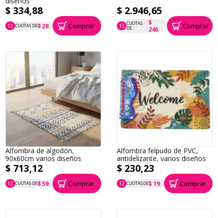
diseños
$ 334,88
$ 2.946,65
$
CUOTAS
Comprar
Comprar
$ 28
12
CUOTAS DE
12
P.T.F. $ 335
P.T.F. $ 2.947
DE
246
Alfombra de algodón,
Alfombra felpudo de PVC,
90x60cm varios diseños
antidelizante, varios diseños
$ 713,12
$ 230,23
Comprar
Comprar
$ 59
$ 19
12
CUOTAS DE
12
CUOTAS DE
P.T.F. $ 713
P.T.F. $ 230