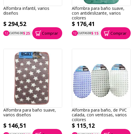
Alfombra infantil, varios
Alfombra para baño suave,
diseños
con antideslizante, varios
colores
$ 294,52
$ 176,41
Comprar
Comprar
$ 25
$ 15
12
CUOTAS DE
12
CUOTAS DE
P.T.F. $ 295
P.T.F. $ 176
Alfombra para baño suave,
Alfombra para baño, de PVC
varios diseños
calada, con ventosas, varios
colores
$ 146,51
$ 115,12