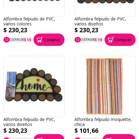
Alfombra felpudo de PVC,
Alfombra felpudo de PVC,
varios colores
varios diseños
$ 230,23
$ 230,23
Comprar
Comprar
$ 19
$ 19
12
CUOTAS DE
12
CUOTAS DE
P.T.F. $ 230
P.T.F. $ 230
Alfombra felpudo de PVC,
Alfombra felpudo moquette,
varios diseños
chica
$ 230,23
$ 101,66