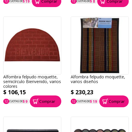
Comprar
Comprar
$ 19
$ 8
12
CUOTAS DE
12
CUOTAS DE
P.T.F. $ 230
P.T.F. $ 102
Alfombra felpudo moquette,
Alfombra felpudo moquette,
semicírculo Bienvenido, varios
varios diseños
colores
$ 106,15
$ 230,23
Comprar
Comprar
$ 9
$ 19
12
CUOTAS DE
12
CUOTAS DE
P.T.F. $ 106
P.T.F. $ 230