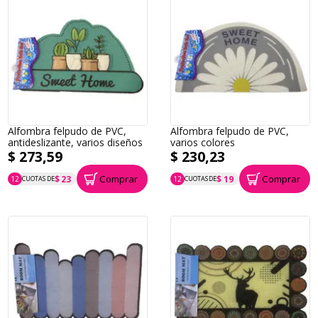
Alfombra felpudo de PVC,
Alfombra felpudo de PVC,
antideslizante, varios diseños
varios colores
$ 273,59
$ 230,23
Comprar
Comprar
$ 23
$ 19
12
CUOTAS DE
12
CUOTAS DE
P.T.F. $ 274
P.T.F. $ 230