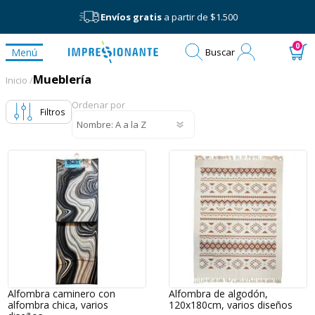
Envíos gratis
a partir de $1.500
Mi
0
Menú
Buscar
cuenta
Mueblería
Mueblería
Inicio /
Ordenar por
Filtros
Alfombra caminero con
Alfombra de algodón,
alfombra chica, varios
120x180cm, varios diseños