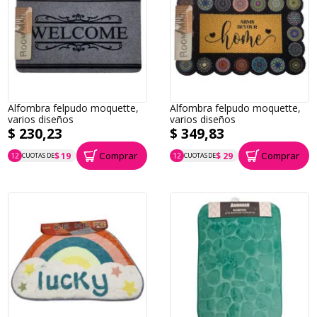
Alfombra felpudo moquette,
Alfombra felpudo moquette,
varios diseños
varios diseños
$ 230,23
$ 349,83
Comprar
Comprar
$ 19
$ 29
12
CUOTAS DE
12
CUOTAS DE
P.T.F. $ 230
P.T.F. $ 350