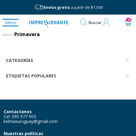
Envíos gratis
a partir de $1.500
Mi
0
Menú
Buscar
cuenta
Primavera
Primavera
Inicio /
CATEGORÍAS
ETIQUETAS POPULARES
Contactanos
Cel: 095 977 903
kelmaxuruguay@gmail.com
Nuestras políticas