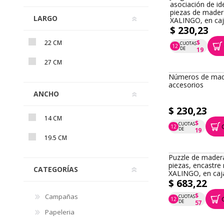
LARGO
22 CM
27 CM
Juego de mesa,
asociación de id
ANCHO
piezas de mader
XALINGO, en ca
$ 230,23
14 CM
$
CUOTAS
12
P.T.F. $ 230
DE
19
19.5 CM
Números de mad
accesorios
CATEGORÍAS
$ 230,23
Campañas
$
CUOTAS
12
Papeleria
P.T.F. $ 230
DE
19