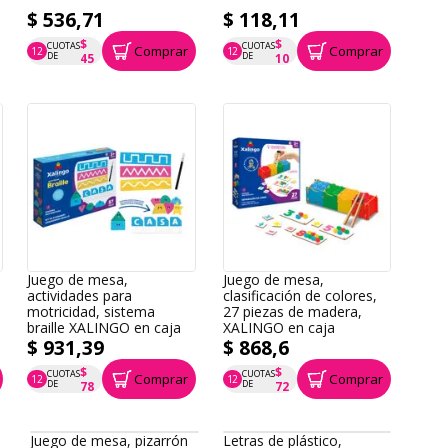
$ 536,71
$ 118,11
$
$
CUOTAS
CUOTAS
Comprar
Comprar
12
12
P.T.F. $ 537
P.T.F. $ 118
DE
DE
45
10
Juego de mesa,
Juego de mesa,
s
actividades para
clasificación de colores,
motricidad, sistema
27 piezas de madera,
braille XALINGO en caja
XALINGO en caja
$ 931,39
$ 868,6
$
$
CUOTAS
CUOTAS
Comprar
Comprar
12
12
P.T.F. $ 931
P.T.F. $ 869
DE
DE
78
72
Juego de mesa, pizarrón
Letras de plástico,