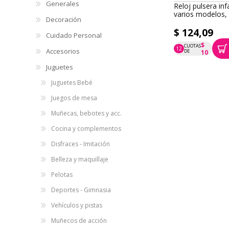
Generales
Puzzle de mader
Decoración
piezas, encastre 
XALINGO, en caj
Cuidado Personal
$ 683,22
Accesorios
$
CUOTAS
12
P.T.F. $ 683
DE
57
Juguetes
Juguetes Bebé
Reloj pulsera infa
Juegos de mesa
varios modelos,
Muñecas, bebotes y acc.
$ 124,09
Cocina y complementos
$
CUOTAS
12
Disfraces - Imitación
P.T.F. $ 124
DE
10
Belleza y maquillaje
Sellos de policía 
Pelotas
crayolas, XALIN
caja
Deportes - Gimnasia
$ 638,37
Vehículos y pistas
$
CUOTAS
12
P.T.F. $ 638
DE
53
Muñecos de acción