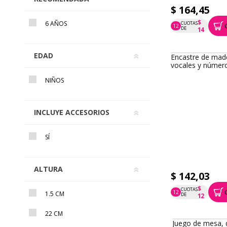
$ 164,45
$
6 AÑOS
CUOTAS
12
P.T.F. $ 164
DE
14
EDAD
Encastre de mad
vocales y númer
NIÑOS
INCLUYE ACCESORIOS
SÍ
ALTURA
$ 142,03
$
CUOTAS
12
1.5 CM
P.T.F. $ 142
DE
12
22 CM