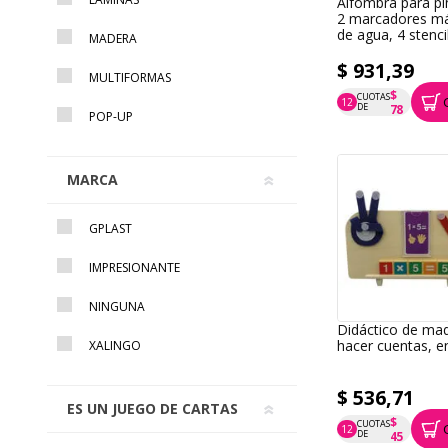
Alfombra para pi
2 marcadores m
de agua, 4 stenci
MADERA
$ 931,39
MULTIFORMAS
$
CUOTAS
12
P.T.F. $ 931
DE
78
POP-UP
MARCA
GPLAST
IMPRESIONANTE
NINGUNA
Didáctico de ma
hacer cuentas, e
XALINGO
$ 536,71
ES UN JUEGO DE CARTAS
$
CUOTAS
12
P.T.F. $ 537
DE
45