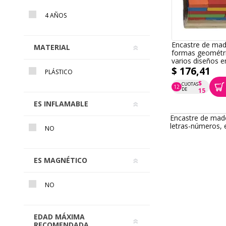
4 AÑOS
Encastre de mad
MATERIAL
formas geométri
varios diseños e
$ 176,41
PLÁSTICO
$
CUOTAS
12
P.T.F. $ 176
DE
15
ES INFLAMABLE
Encastre de mad
letras-números, 
NO
ES MAGNÉTICO
NO
EDAD MÁXIMA
RECOMENDADA