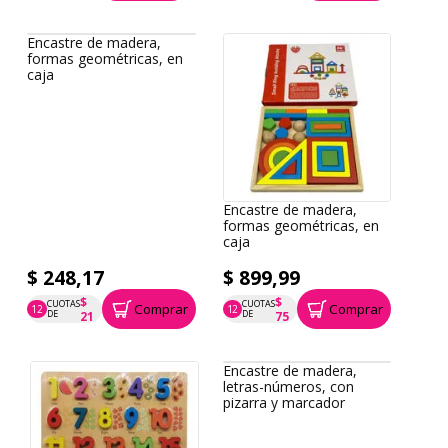
Encastre de madera,
formas geométricas, en
caja
Encastre de madera,
formas geométricas, en
caja
$ 248,17
$ 899,99
$
$
CUOTAS
CUOTAS
Comprar
Comprar
12
12
P.T.F. $ 248
P.T.F. $ 900
DE
DE
21
75
Encastre de madera,
letras-números, con
pizarra y marcador