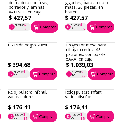
de madera con tizas,
gigantes, para arena o
borrador y láminas,
masa, 26 piezas, en
XALINGO en caja
blsiter
$ 427,57
$ 427,57
$
$
CUOTAS
CUOTAS
Comprar
Comprar
12
12
P.T.F. $ 428
P.T.F. $ 428
DE
DE
36
36
Pizarrón negro 70x50
Proyector mesa para
dibujar con luz, 48
patrones, con puzzle,
5AAA, en caja
$ 394,68
$ 1.039,03
$
$
CUOTAS
CUOTAS
Comprar
Comprar
12
12
P.T.F. $ 395
P.T.F. $ 1.039
DE
DE
33
87