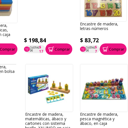
Encastre de madera,
era,
letras-números
cas,
n caja
$ 198,84
$ 83,72
$
$
CUOTAS
CUOTAS
Comprar
Comprar
Comprar
12
12
P.T.F. $ 199
P.T.F. $ 84
DE
DE
17
7
era,
en bolsa
Encastre de madera,
Encastre de madera,
matemáticas, ábaco y
pesca magnética y
cartones con sistema
ábaco, en caja
braille, XALINGO en caja