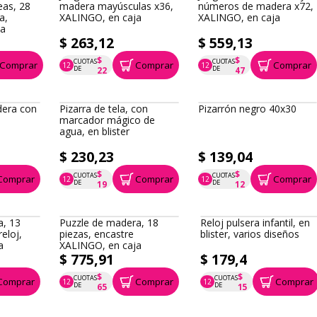
 dominó
Juego de mesa, letras de
Juego de mesa, letras y
eas, 28
madera mayúsculas x36,
números de madera x72,
a,
XALINGO, en caja
XALINGO, en caja
ja
$ 263,12
$ 559,13
$
$
CUOTAS
CUOTAS
Comprar
Comprar
Comprar
12
12
P.T.F. $ 263
P.T.F. $ 559
DE
DE
22
47
era con
Pizarra de tela, con
Pizarrón negro 40x30
marcador mágico de
agua, en blister
$ 230,23
$ 139,04
$
$
CUOTAS
CUOTAS
Comprar
Comprar
Comprar
12
12
P.T.F. $ 230
P.T.F. $ 139
DE
DE
19
12