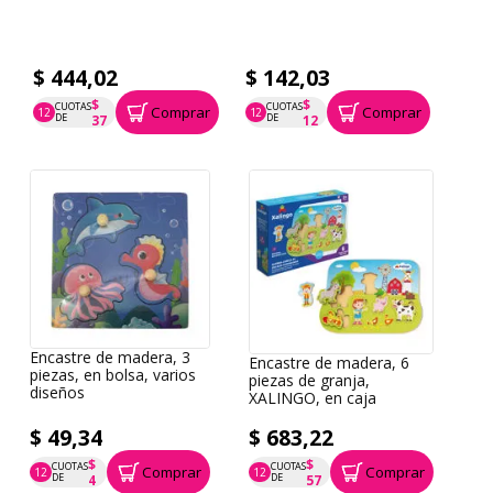
$ 444,02
$ 142,03
$
$
CUOTAS
CUOTAS
Comprar
Comprar
12
12
P.T.F. $ 444
P.T.F. $ 142
DE
DE
37
12
Encastre de madera, 3
Encastre de madera, 6
piezas, en bolsa, varios
piezas de granja,
diseños
XALINGO, en caja
$ 49,34
$ 683,22
$
$
CUOTAS
CUOTAS
Comprar
Comprar
12
12
P.T.F. $ 49
P.T.F. $ 683
DE
DE
4
57