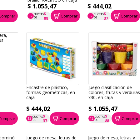
$ 1.055,47
$ 444,02
$
$
CUOTAS
CUOTAS
Comprar
Comprar
Comprar
12
12
P.T.F. $ 1.055
P.T.F. $ 444
DE
DE
88
37
era,
os
Encastre de plástico,
Juego clasificación de
formas geométricas, en
colores, frutas y verdura
caja
x30, en caja
$ 444,02
$ 1.055,47
$
$
CUOTAS
CUOTAS
Comprar
Comprar
Comprar
12
12
P.T.F. $ 444
P.T.F. $ 1.055
DE
DE
37
88