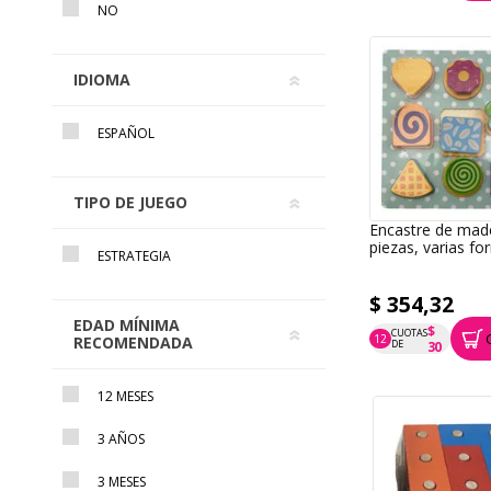
NO
IDIOMA
ESPAÑOL
TIPO DE JUEGO
Encastre de mad
piezas, varias f
ESTRATEGIA
$ 354,32
EDAD MÍNIMA
$
CUOTAS
12
RECOMENDADA
P.T.F. $ 354
DE
30
12 MESES
3 AÑOS
3 MESES