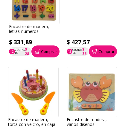
Encastre de madera,
letras-números
$ 331,89
$ 427,57
$
$
CUOTAS
CUOTAS
Comprar
Comprar
12
12
P.T.F. $ 332
P.T.F. $ 428
DE
DE
28
36
Encastre de madera,
Encastre de madera,
torta con velcro, en caja
varios diseños