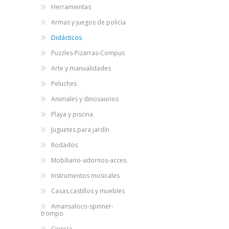
Herramientas
Set de doctor, 
Armas y juegos de policía
educativo cuerp
humano con órg
Didácticos
removibles
$ 201,83
Puzzles-Pizarras-Compus
$
CUOTAS
Arte y manualidades
12
P.T.F. $ 202
DE
17
Peluches
Animales y dinosaurios
Playa y piscina
Juguetes para jardín
Rodados
Mobiliario-adornos-acces.
Instrumentos musicales
Casas,castillos y muebles
Amansaloco-spinner-
trompo
Ciencia