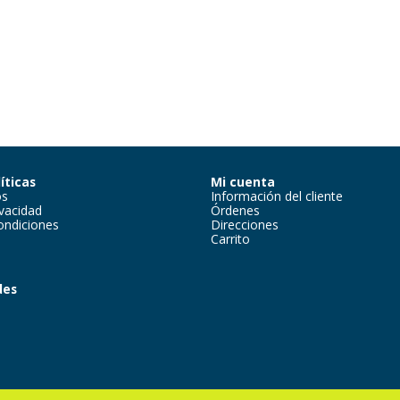
íticas
Mi cuenta
os
Información del cliente
ivacidad
Órdenes
ondiciones
Direcciones
Carrito
des
m