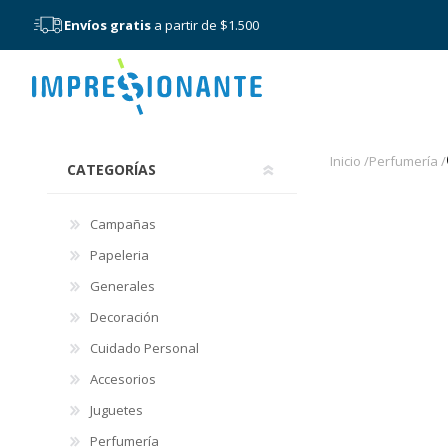
Envíos gratis
a partir de $1.500
Menú
Caballero
Inicio /
Perfumería /
CATEGORÍAS
Campañas
Papeleria
Generales
Decoración
Cuidado Personal
Accesorios
Juguetes
Perfumería