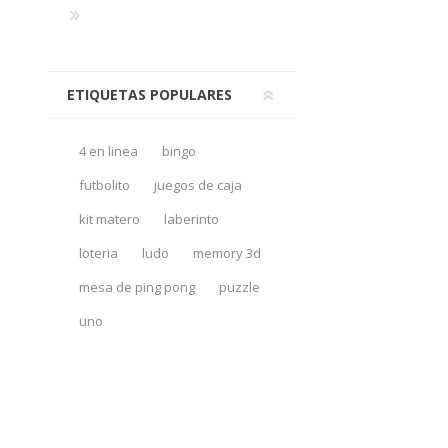
ETIQUETAS POPULARES
4 en linea
bingo
futbolito
juegos de caja
kit matero
laberinto
loteria
ludo
memory 3d
mesa de ping pong
puzzle
uno