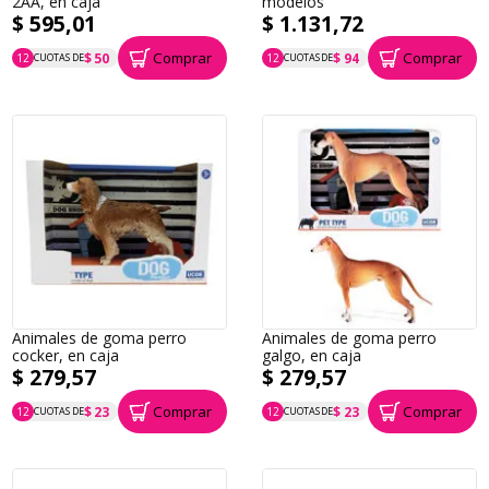
2AA, en caja
modelos
$ 595,01
$ 1.131,72
Comprar
Comprar
$ 50
$ 94
12
CUOTAS DE
12
CUOTAS DE
P.T.F. $ 595
P.T.F. $ 1.132
Animales de goma perro
Animales de goma perro
cocker, en caja
galgo, en caja
$ 279,57
$ 279,57
Comprar
Comprar
$ 23
$ 23
12
CUOTAS DE
12
CUOTAS DE
P.T.F. $ 280
P.T.F. $ 280