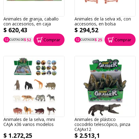
Animales de granja, caballo
Animales de la selva x6, con
con accesorios, en caja
accesorios, en bolsa
$ 620,43
$ 294,52
Comprar
Comprar
$ 52
$ 25
12
CUOTAS DE
12
CUOTAS DE
P.T.F. $ 620
P.T.F. $ 295
Animales de la selva, mini
Animales de plástico
CAJA x36 varios modelos
cocodrilo telescópico, pinza
CAJAx12
$ 1.272,25
$ 2.513,1