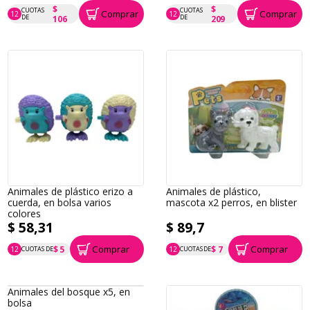
$
$
CUOTAS
CUOTAS
Comprar
Comprar
12
12
P.T.F. $ 1.272
P.T.F. $ 2.513
DE
DE
106
209
Animales de plástico erizo a
Animales de plástico,
cuerda, en bolsa varios
mascota x2 perros, en blister
colores
$ 58,31
$ 89,7
Comprar
Comprar
$ 5
$ 7
12
CUOTAS DE
12
CUOTAS DE
P.T.F. $ 58
P.T.F. $ 90
Animales del bosque x5, en
bolsa