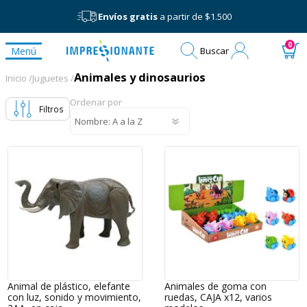
Envíos gratis
a partir de $1.500
Mi
0
Menú
Buscar
cuenta
Animales y dinosaurios
Animales y dinosaurios
Inicio /
Juguetes /
Ordenar por
Filtros
Animal de plástico, elefante
Animales de goma con
con luz, sonido y movimiento,
ruedas, CAJA x12, varios