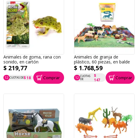
Animales de goma, rana con
Animales de granja de
sonido, en cartón
plástico, 60 piezas, en balde
$ 219,77
$ 1.768,59
$
CUOTAS
Comprar
Comprar
$ 18
12
CUOTAS DE
12
P.T.F. $ 220
P.T.F. $ 1.769
DE
147