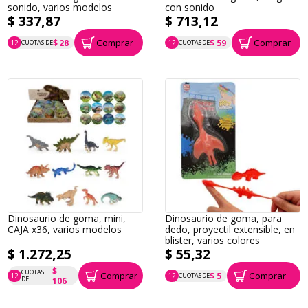
sonido, varios modelos
con sonido
$ 337,87
$ 713,12
Comprar
Comprar
$ 28
$ 59
12
CUOTAS DE
12
CUOTAS DE
P.T.F. $ 338
P.T.F. $ 713
Dinosaurio de goma, mini,
Dinosaurio de goma, para
CAJA x36, varios modelos
dedo, proyectil extensible, en
blister, varios colores
$ 1.272,25
$ 55,32
$
CUOTAS
Comprar
Comprar
$ 5
12
12
CUOTAS DE
P.T.F. $ 1.272
P.T.F. $ 55
DE
106