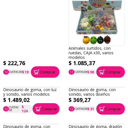
Animales surtidos, con
ruedas, CAJA x30, varios
modelos
$ 222,76
$ 1.085,37
Comprar
Comprar
$ 19
$ 90
12
CUOTAS DE
12
CUOTAS DE
P.T.F. $ 223
P.T.F. $ 1.085
Dinosaurio de goma, con luz
Dinosaurio de goma, con
y sonido, varios modelos
sonido, varios diseños
$ 1.489,02
$ 369,27
$
CUOTAS
Comprar
Comprar
$ 31
12
12
CUOTAS DE
P.T.F. $ 1.489
P.T.F. $ 369
DE
124
Dinosaurio de goma, con
Dinosaurio de goma, dragón