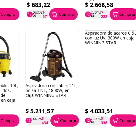
$ 683,22
$ 2.668,58
$
$
CUOTAS
CUOTAS
Comprar
Comprar
Comprar
12
12
P.T.F. $ 683
P.T.F. $ 2.669
DE
DE
57
222
Aspiradora de ácaros 0,5L
con luz UV, 300W en caja
WINNING STAR
able, 10L,
Aspiradora con cable, 21L,
lidos,
bolsa TNT, 1800W, en
 de
caja WINNING STAR
 en caja
$ 5.211,57
$ 4.033,51
$
$
CUOTAS
CUOTAS
Comprar
Comprar
Comprar
12
12
P.T.F. $ 5.212
P.T.F. $ 4.034
DE
DE
434
336