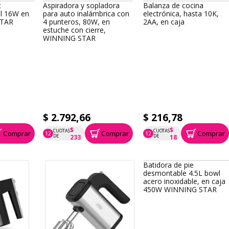
t
Aspiradora y sopladora
Balanza de cocina
l 16W en
para auto inalámbrica con
electrónica, hasta 10K,
STAR
4 punteros, 80W, en
2AA, en caja
estuche con cierre,
WINNING STAR
$ 2.792,66
$ 216,78
$
$
CUOTAS
CUOTAS
Comprar
Comprar
Comprar
12
12
P.T.F. $ 2.793
P.T.F. $ 217
DE
DE
233
18
Batidora de pie
desmontable 4.5L bowl
acero inoxidable, en caja
450W WINNING STAR