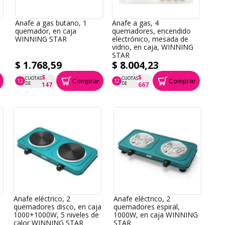
Anafe a gas butano, 1
Anafe a gas, 4
quemador, en caja
quemadores, encendido
WINNING STAR
electrónico, mesada de
vidrio, en caja, WINNING
STAR
$ 1.768,59
$ 8.004,23
$
$
CUOTAS
CUOTAS
Comprar
Comprar
12
12
P.T.F. $ 1.769
P.T.F. $ 8.004
DE
DE
147
667
Anafe eléctrico, 2
Anafe eléctrico, 2
quemadores disco, en caja
quemadores espiral,
1000+1000W, 5 niveles de
1000W, en caja WINNING
calor WINNING STAR
STAR