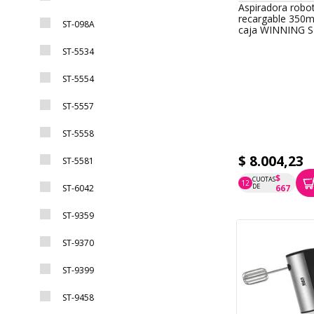
Aspiradora robo
recargable 350m
ST-098A
caja WINNING 
ST-5534
ST-5554
ST-5557
ST-5558
$ 8.004,23
ST-5581
$
CUOTAS
12
P.T.F. $ 8.004
DE
ST-6042
667
ST-9359
ST-9370
ST-9399
ST-9458