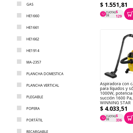
$ 1.551,81
GAS
$
CUOTAS
12
P.T.F. $ 1.552
HE1660
DE
129
HE1661
HE1662
HE1914
MA-2357
PLANCHA DOMESTICA
Aspiradora con c
PLANCHA VERTICAL
para líquidos y só
1000W, potencia
PLEGABLE
succión 1600 Pa,
WINNING STAR
$ 4.033,51
POPERA
$
CUOTAS
12
P.T.F. $ 4.034
DE
PORTÁTIL
336
RECARGABLE