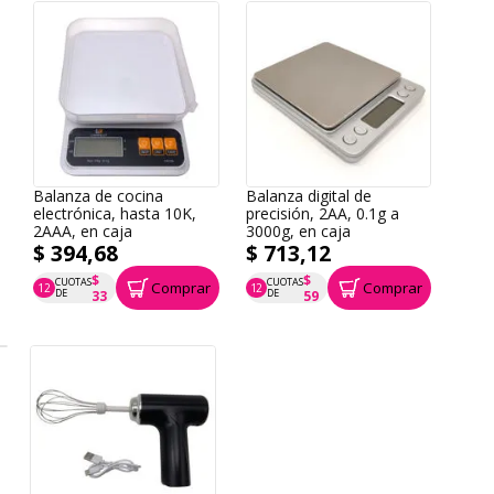
Balanza de cocina
Balanza digital de
electrónica, hasta 10K,
precisión, 2AA, 0.1g a
2AAA, en caja
3000g, en caja
$ 394,68
$ 713,12
$
$
CUOTAS
CUOTAS
Comprar
Comprar
12
12
P.T.F. $ 395
P.T.F. $ 713
DE
DE
33
59
Cafetera de cápsula, 19
BAR, 550ml, 1200W, en
caja, WINNING STAR