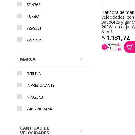
ST-9762
Batidora de man
TURBO
velocidades, con
batidores y ganc
200W, en caja,
WS-9501
STAR
$ 1.131,72
WS-9605
$
CUOTAS
12
P.T.F. $ 1.132
DE
94
MARCA
Cafetera express
bar 1450W, en ca
BERLINA
WINNING STAR
$ 9.865,51
IMPRESIONANTE
$
CUOTAS
12
P.T.F. $ 9.866
DE
822
NINGUNA
WINNING STAR
Caloventilador c
caja, varios colo
CANTIDAD DE
$ 623,42
VELOCIDADES