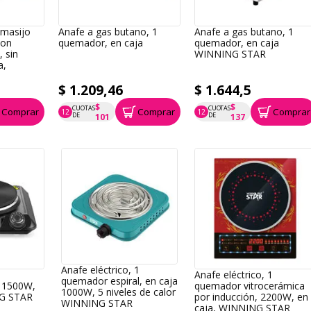
masijo
Anafe a gas butano, 1
Anafe a gas butano, 1
con
quemador, en caja
quemador, en caja
 sin
WINNING STAR
a,
$ 1.209,46
$ 1.644,5
$
$
CUOTAS
CUOTAS
Comprar
Comprar
Comprar
12
12
P.T.F. $ 1.209
P.T.F. $ 1.645
DE
DE
101
137
Anafe eléctrico, 1
1
Anafe eléctrico, 1
quemador espiral, en caja
 1500W,
quemador vitrocerámica
1000W, 5 niveles de calor
NG STAR
por inducción, 2200W, en
WINNING STAR
caja, WINNING STAR