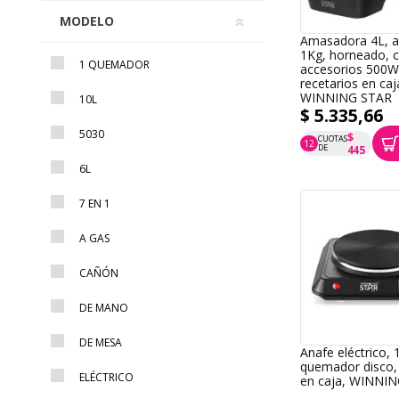
MODELO
Amasadora 4L, a
1Kg, horneado, 
1 QUEMADOR
accesorios 500W,
recetarios en caj
WINNING STAR
10L
$ 5.335,66
5030
$
CUOTAS
12
P.T.F. $ 5.336
DE
445
6L
7 EN 1
A GAS
CAÑÓN
DE MANO
DE MESA
Anafe eléctrico, 
quemador disco,
ELÉCTRICO
en caja, WINNI