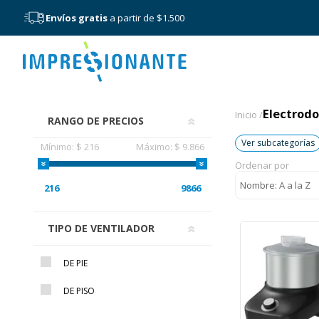
Envíos gratis
a partir de $1.500
Menú
Electrodo
Electrod
Inicio /
RANGO DE PRECIOS
Ver subcategorías
Mínimo:
$ 216
Máximo:
$ 9.866
Ordenar por
216
9866
TIPO DE VENTILADOR
DE PIE
DE PISO