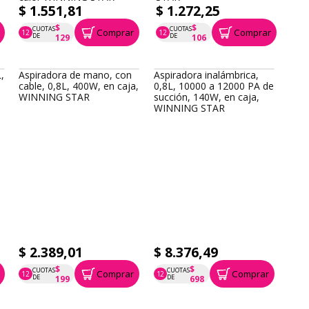
$ 1.551,81
$ 1.272,25
$
$
CUOTAS
CUOTAS
Comprar
Comprar
12
12
P.T.F. $ 1.552
P.T.F. $ 1.272
DE
DE
129
106
,
Aspiradora de mano, con
Aspiradora inalámbrica,
cable, 0,8L, 400W, en caja,
0,8L, 10000 a 12000 PA de
WINNING STAR
succión, 140W, en caja,
WINNING STAR
$ 2.389,01
$ 8.376,49
$
$
CUOTAS
CUOTAS
Comprar
Comprar
12
12
P.T.F. $ 2.389
P.T.F. $ 8.376
DE
DE
199
698