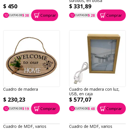
surtidos, en bolsa
$ 450
$ 331,89
Comprar
Comprar
$ 38
$ 28
12
CUOTAS DE
12
CUOTAS DE
P.T.F. $ 450
P.T.F. $ 332
Cuadro de madera
Cuadro de madera con luz,
USB, en caja
$ 230,23
$ 577,07
Comprar
Comprar
$ 19
$ 48
12
CUOTAS DE
12
CUOTAS DE
P.T.F. $ 230
P.T.F. $ 577
Cuadro de MDF, varios
Cuadro de MDF, varios