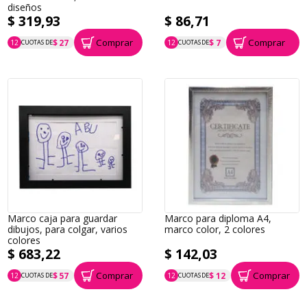
diseños
$ 319,93
$ 86,71
Comprar
Comprar
$ 27
$ 7
12
CUOTAS DE
12
CUOTAS DE
P.T.F. $ 320
P.T.F. $ 87
Marco caja para guardar
Marco para diploma A4,
dibujos, para colgar, varios
marco color, 2 colores
colores
$ 683,22
$ 142,03
Comprar
Comprar
$ 57
$ 12
12
CUOTAS DE
12
CUOTAS DE
P.T.F. $ 683
P.T.F. $ 142