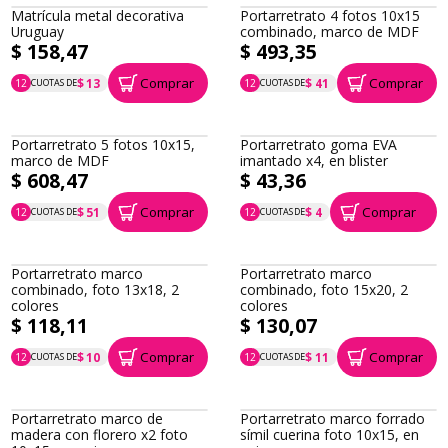
Matrícula metal decorativa
Portarretrato 4 fotos 10x15
Uruguay
combinado, marco de MDF
$ 158,47
$ 493,35
Comprar
Comprar
$ 13
$ 41
12
CUOTAS DE
12
CUOTAS DE
P.T.F. $ 158
P.T.F. $ 493
Portarretrato 5 fotos 10x15,
Portarretrato goma EVA
marco de MDF
imantado x4, en blister
$ 608,47
$ 43,36
Comprar
Comprar
$ 51
$ 4
12
CUOTAS DE
12
CUOTAS DE
P.T.F. $ 608
P.T.F. $ 43
Portarretrato marco
Portarretrato marco
combinado, foto 13x18, 2
combinado, foto 15x20, 2
colores
colores
$ 118,11
$ 130,07
Comprar
Comprar
$ 10
$ 11
12
CUOTAS DE
12
CUOTAS DE
P.T.F. $ 118
P.T.F. $ 130
Portarretrato marco de
Portarretrato marco forrado
madera con florero x2 foto
símil cuerina foto 10x15, en