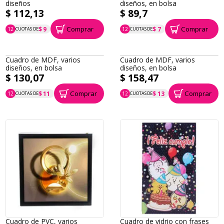
diseños
diseños, en bolsa
$ 112,13
$ 89,7
Comprar
Comprar
$ 9
$ 7
12
CUOTAS DE
12
CUOTAS DE
P.T.F. $ 112
P.T.F. $ 90
Cuadro de MDF, varios
Cuadro de MDF, varios
diseños, en bolsa
diseños, en bolsa
$ 130,07
$ 158,47
Comprar
Comprar
$ 11
$ 13
12
CUOTAS DE
12
CUOTAS DE
P.T.F. $ 130
P.T.F. $ 158
Cuadro de PVC, varios
Cuadro de vidrio con frases