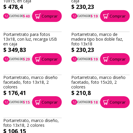
10x15, en caja
caja
$ 478,4
$ 230,23
Comprar
Comprar
$ 40
$ 19
12
CUOTAS DE
12
CUOTAS DE
P.T.F. $ 478
P.T.F. $ 230
Portarretrato para fotos
Portarretrato, marco de
13x18, con luz, recarga USB
madera tipo box doble faz,
en caja
foto 13x18
$ 349,83
$ 230,23
Comprar
Comprar
$ 29
$ 19
12
CUOTAS DE
12
CUOTAS DE
P.T.F. $ 350
P.T.F. $ 230
Portarretrato, marco diseño
Portarretrato, marco diseño
facetado, foto 13x18, 2
facetado, foto 15x20, 2
colores
colores
$ 176,41
$ 210,8
Comprar
Comprar
$ 15
$ 18
12
CUOTAS DE
12
CUOTAS DE
P.T.F. $ 176
P.T.F. $ 211
Portarretrato, marco diseño,
foto 13x18, 2 colores
$ 106,15