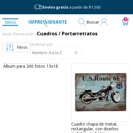
Envíos gratis
a partir de $1.500
Mi
0
Menú
Buscar
cuenta
Cuadros / Portarretratos
Cuadros / Portarretratos
Inicio /
Decoración /
Ordenar por
Filtros
Álbum para 200 fotos 13x18
Cuadro chapa de metal,
rectangular, con diseños