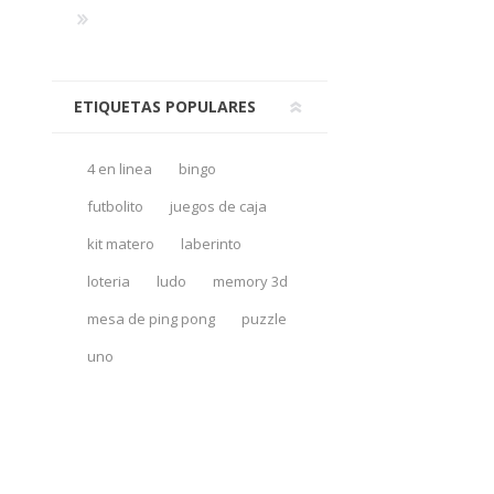
ETIQUETAS POPULARES
4 en linea
bingo
futbolito
juegos de caja
kit matero
laberinto
loteria
ludo
memory 3d
mesa de ping pong
puzzle
uno