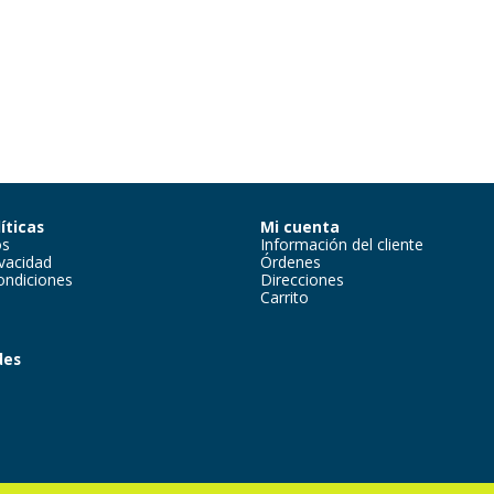
íticas
Mi cuenta
os
Información del cliente
ivacidad
Órdenes
ondiciones
Direcciones
Carrito
des
m