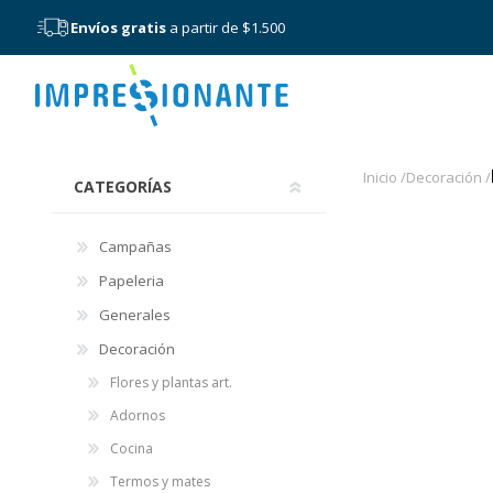
Envíos gratis
a partir de $1.500
Menú
Electrodo
Inicio /
Decoración /
CATEGORÍAS
Campañas
Papeleria
Generales
Decoración
Flores y plantas art.
Adornos
Cocina
Termos y mates