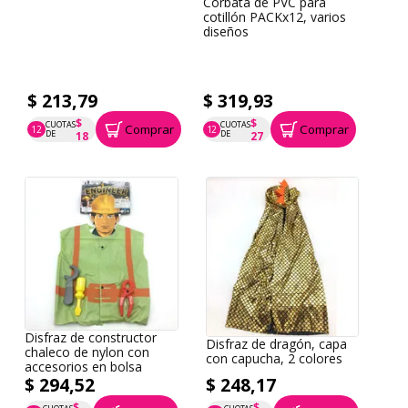
Corbata de PVC para
cotillón PACKx12, varios
diseños
$ 213,79
$ 319,93
$
$
CUOTAS
CUOTAS
Comprar
Comprar
12
12
P.T.F. $ 214
P.T.F. $ 320
DE
DE
18
27
Disfraz de constructor
Disfraz de dragón, capa
chaleco de nylon con
con capucha, 2 colores
accesorios en bolsa
$ 294,52
$ 248,17
$
$