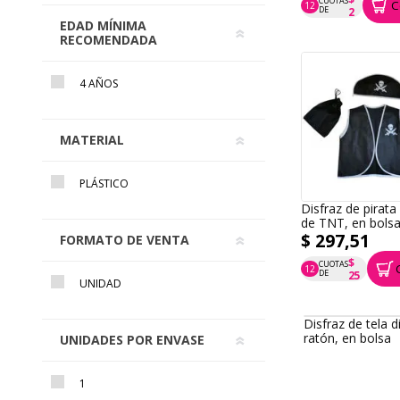
CUOTAS
C
12
P.T.F. $ 28
DE
2
EDAD MÍNIMA
RECOMENDADA
4 AÑOS
MATERIAL
PLÁSTICO
Disfraz de pirata
de TNT, en bols
FORMATO DE VENTA
$ 297,51
$
CUOTAS
UNIDAD
12
P.T.F. $ 298
DE
25
UNIDADES POR ENVASE
1