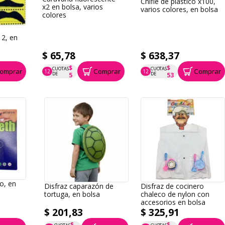
Chifle de plástico x100,
x2 en bolsa, varios
varios colores, en bolsa
colores
o
12, en
$ 65,78
$ 638,37
$
$
CUOTAS
CUOTAS
omprar
Comprar
Comprar
12
12
P.T.F. $ 66
P.T.F. $ 638
DE
DE
5
53
o, en
Disfraz caparazón de
Disfraz de cocinero
tortuga, en bolsa
chaleco de nylon con
accesorios en bolsa
$ 201,83
$ 325,91
$
$