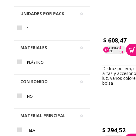
UNIDADES POR PACK
1
Disfraz de tela 
ratón, en bolsa
$ 608,47
MATERIALES
$
CUOTAS
12
P.T.F. $ 608
DE
51
PLÁSTICO
CON SONIDO
NO
MATERIAL PRINCIPAL
Disfraz pollera, c
alitas y accesori
TELA
luz, varios colore