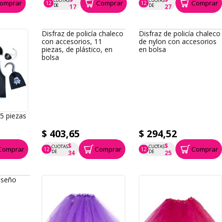
CUOTAS
CUOTAS
omprar
Comprar
Comprar
12
12
P.T.F. $ 202
P.T.F. $ 326
DE
DE
17
27
Disfraz de policía chaleco
con accesorios, 11
piezas, de plástico, en
bolsa
 5 piezas
Disfraz de policía chaleco
a
de nylon con accesorios
en bolsa
$ 403,65
$ 294,52
$
$
CUOTAS
CUOTAS
Comprar
Comprar
Comprar
12
12
P.T.F. $ 404
P.T.F. $ 295
DE
DE
34
25