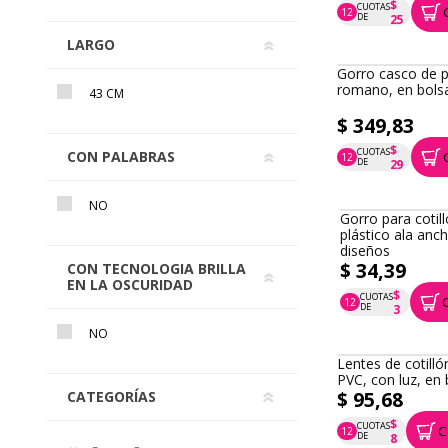
bolsa
$ 294,52
LARGO
$
CUOTAS
12
P.T.F. $ 295
DE
25
43 CM
CON PALABRAS
NO
CON TECNOLOGIA BRILLA
EN LA OSCURIDAD
Gorro casco de p
romano, en bols
$ 349,83
NO
$
CUOTAS
12
P.T.F. $ 350
DE
29
CATEGORÍAS
Gorro para cotil
plástico ala anch