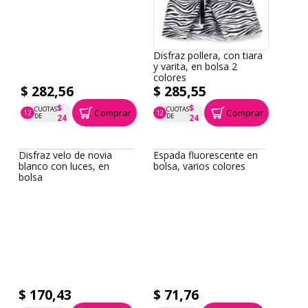
Disfraz pollera, con tiara
Disfraz pollera, con tiara
abeja
y varita, en bolsa 2
colores
$ 282,56
$ 285,55
$
$
CUOTAS
CUOTAS
Comprar
Comprar
12
12
P.T.F. $ 283
P.T.F. $ 286
DE
DE
24
24
Espada fluorescente en
bolsa, varios colores
Disfraz velo de novia
blanco con luces, en
bolsa