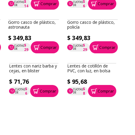
$ 170,43
$ 71,76
$
$
CUOTAS
CUOTAS
Comprar
Comprar
12
12
P.T.F. $ 170
P.T.F. $ 72
DE
DE
14
6
Gorro casco de plástico,
Gorro casco de plástico,
astronauta
policía
$ 349,83
$ 349,83
$
$
CUOTAS
CUOTAS
Comprar
Comprar
12
12
P.T.F. $ 350
P.T.F. $ 350
DE
DE
29
29
Lentes con nariz barba y
cejas, en blister