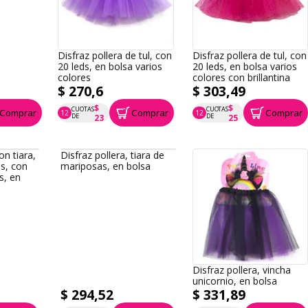
diseño
Disfraz pollera de tul, con
Disfraz pollera de tul, con
20 leds, en bolsa varios
20 leds, en bolsa varios
colores
colores con brillantina
$ 270,6
$ 303,49
$
$
CUOTAS
CUOTAS
Comprar
Comprar
Comprar
12
12
P.T.F. $ 271
P.T.F. $ 303
DE
DE
23
25
on tiara,
Disfraz pollera, tiara de
Disfraz pollera, vincha
os, con
mariposas, en bolsa
unicornio, en bolsa
s, en