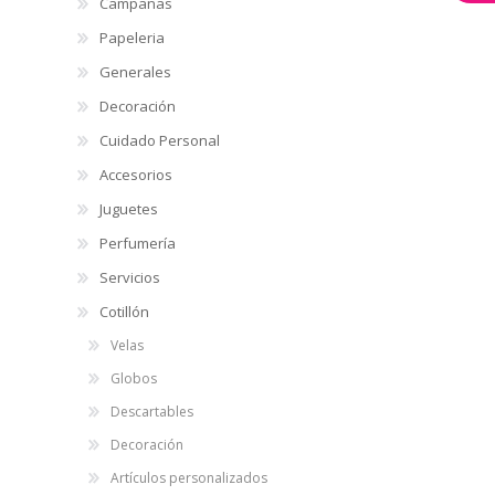
diseños
Campañas
Papeleria
Generales
Decoración
Cuidado Personal
Accesorios
$ 34,39
Juguetes
$
CUOTAS
12
P.T.F. $ 34
DE
3
Perfumería
Servicios
Lentes de cotilló
PVC, con luz, en 
Cotillón
$ 95,68
Velas
$
CUOTAS
C
12
P.T.F. $ 96
DE
8
Globos
Descartables
Decoración
Artículos personalizados