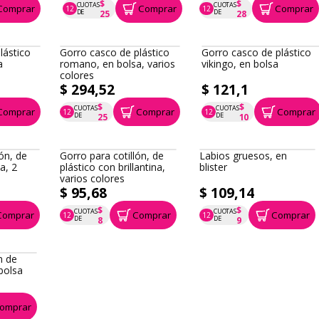
$ 294,52
$ 331,89
$
$
CUOTAS
CUOTAS
Comprar
Comprar
Comprar
12
12
P.T.F. $ 295
P.T.F. $ 332
DE
DE
25
28
Gorro casco de plástico
Gorro casco de plástico
romano, en bolsa, varios
vikingo, en bolsa
colores
lástico
a
$ 294,52
$ 121,1
$
$
CUOTAS
CUOTAS
Comprar
Comprar
Comprar
12
12
P.T.F. $ 295
P.T.F. $ 121
DE
DE
25
10
lón, de
Gorro para cotillón, de
Labios gruesos, en
a, 2
plástico con brillantina,
blister