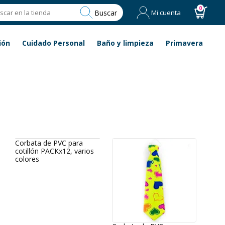
0
Buscar
Mi cuenta
ión
Cuidado Personal
Baño y limpieza
Primavera
Corbata de PVC para
cotillón PACKx12, varios
colores