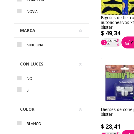
NOVIA
Bigotes de fieltr
autoadhesivos x
blister
MARCA
$ 49,34
$
CUOTAS
C
12
P.T.F. $ 49
DE
4
NINGUNA
CON LUCES
NO
SÍ
COLOR
Dientes de conej
blister
BLANCO
$ 28,41
$