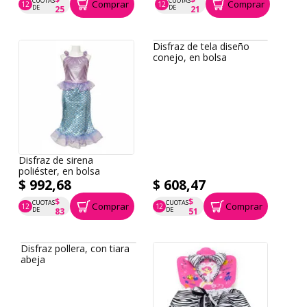
CUOTAS
CUOTAS
Comprar
Comprar
12
12
P.T.F. $ 295
P.T.F. $ 248
DE
DE
25
21
Disfraz de sirena
Disfraz de tela diseño
poliéster, en bolsa
conejo, en bolsa
$ 992,68
$ 608,47
$
$
CUOTAS
CUOTAS
Comprar
Comprar
12
12
P.T.F. $ 993
P.T.F. $ 608
DE
DE
83
51