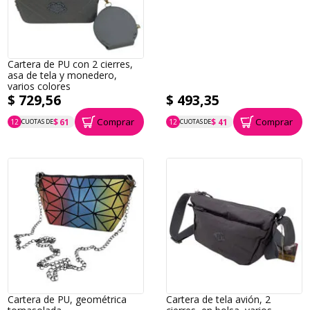
Cartera de PU con 2 cierres,
asa de tela y monedero,
varios colores
$ 729,56
$ 493,35
Comprar
Comprar
$ 61
$ 41
12
CUOTAS DE
12
CUOTAS DE
P.T.F. $ 730
P.T.F. $ 493
Cartera de PU, geométrica
Cartera de tela avión, 2