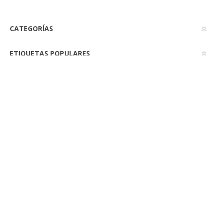
CATEGORÍAS
ETIQUETAS POPULARES
Contactanos
Cel: 095 977 903
kelmaxuruguay@gmail.com
Nuestras políticas
Envíos y retiros
Política de Privacidad
Términos Y Condiciones
Nosotros
Mi cuenta
Información del cliente
Órdenes