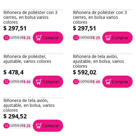
Riñonera de poliéster con 3
Riñonera de poliéster con 3
cierres, en bolsa varios
cierres, en bolsa varios
colores
colores
$ 297,51
$ 297,51
Comprar
Comprar
$ 25
$ 25
12
CUOTAS DE
12
CUOTAS DE
P.T.F. $ 298
P.T.F. $ 298
Riñonera de poliéster,
Riñonera de tela avión,
ajustable, varios colores
ajustable, en bolsa, varios
colores
$ 478,4
$ 592,02
Comprar
Comprar
$ 40
$ 49
12
CUOTAS DE
12
CUOTAS DE
P.T.F. $ 478
P.T.F. $ 592
Riñonera de tela avión,
ajustable, en bolsa, varios
colores
$ 294,52
Comprar
$ 25
12
CUOTAS DE
P.T.F. $ 295