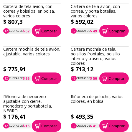
Cartera de tela avión, con
Cartera de tela avión, con
correa y bolsillos, en bolsa,
correa, y porta botellas,
varios colores
varios colores
$ 807,3
$ 592,02
Comprar
Comprar
$ 67
$ 49
12
CUOTAS DE
12
CUOTAS DE
P.T.F. $ 807
P.T.F. $ 592
Cartera mochila de tela avión,
Cartera mochila de tela,
ajustable, varios colores
bolsillos frontales, bolsillo
interno y trasero, varios
colores
$ 775,91
$ 713,12
Comprar
Comprar
$ 65
$ 59
12
CUOTAS DE
12
CUOTAS DE
P.T.F. $ 776
P.T.F. $ 713
Riñonera de neopreno
Riñonera de peluche, varios
ajustable con cierre,
colores, en bolsa
monedero y portabotella,
NEGRO
$ 176,41
$ 493,35
Comprar
Comprar
$ 15
$ 41
12
CUOTAS DE
12
CUOTAS DE
P.T.F. $ 176
P.T.F. $ 493