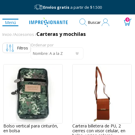
Envíos gratis
a partir de $1.500
Mi
0
Menú
Buscar
cuenta
Carteras y mochilas
Carteras y mochilas
Inicio /
Accesorios /
Ordenar por
Filtros
Bolso vertical para cinturón,
Cartera billetera de PU, 2
en bolsa
cierres con visor celular, en