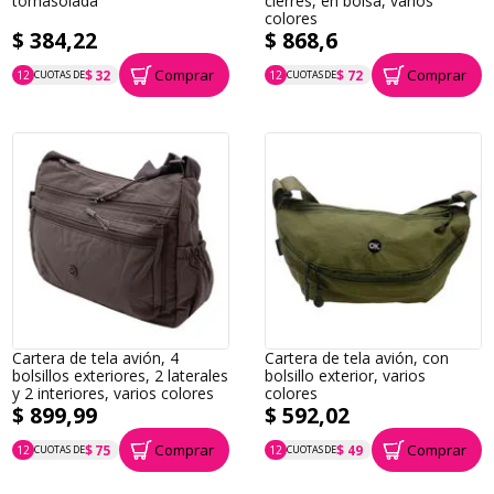
tornasolada
cierres, en bolsa, varios
colores
$ 384,22
$ 868,6
Comprar
Comprar
$ 32
$ 72
12
CUOTAS DE
12
CUOTAS DE
P.T.F. $ 384
P.T.F. $ 869
Cartera de tela avión, 4
Cartera de tela avión, con
bolsillos exteriores, 2 laterales
bolsillo exterior, varios
y 2 interiores, varios colores
colores
$ 899,99
$ 592,02
Comprar
Comprar
$ 75
$ 49
12
CUOTAS DE
12
CUOTAS DE
P.T.F. $ 900
P.T.F. $ 592