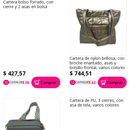
Cartera bolso forrado, con
cierre y 2 asas en bolsa
Cartera de nylon brillosa, con
broche imantado, asas y
bolsillo frontal, varios colores
$ 427,57
$ 744,51
Comprar
Comprar
$ 36
$ 62
12
CUOTAS DE
12
CUOTAS DE
P.T.F. $ 428
P.T.F. $ 745
Cartera de PU, 3 cierres, con
asa de tela, varios colores