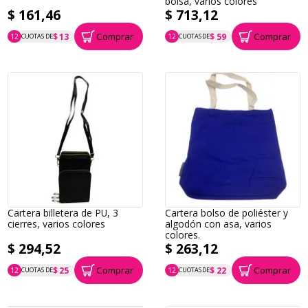
bolsa, varios colores
$ 161,46
$ 713,12
Comprar
Comprar
$ 13
$ 59
12
CUOTAS DE
12
CUOTAS DE
P.T.F. $ 161
P.T.F. $ 713
Cartera billetera de PU, 3
Cartera bolso de poliéster y
cierres, varios colores
algodón con asa, varios
colores.
$ 294,52
$ 263,12
Comprar
Comprar
$ 25
$ 22
12
CUOTAS DE
12
CUOTAS DE
P.T.F. $ 295
P.T.F. $ 263