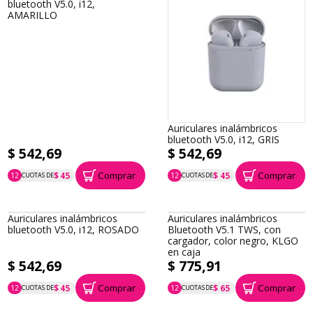
bluetooth V5.0, i12,
AMARILLO
Auriculares inalámbricos
bluetooth V5.0, i12, GRIS
$ 542,69
$ 542,69
Comprar
Comprar
$ 45
$ 45
12
CUOTAS DE
12
CUOTAS DE
P.T.F. $ 543
P.T.F. $ 543
Auriculares inalámbricos
Auriculares inalámbricos
bluetooth V5.0, i12, ROSADO
Bluetooth V5.1 TWS, con
cargador, color negro, KLGO
en caja
$ 542,69
$ 775,91
Comprar
Comprar
$ 45
$ 65
12
CUOTAS DE
12
CUOTAS DE
P.T.F. $ 543
P.T.F. $ 776