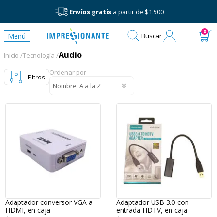
Envíos gratis
a partir de $1.500
Mi
0
Menú
Buscar
cuenta
Audio
Audio
Inicio /
Tecnología /
Ordenar por
Filtros
Adaptador conversor VGA a
Adaptador USB 3.0 con
HDMI, en caja
entrada HDTV, en caja