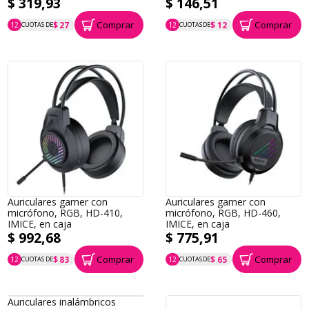
$ 319,93
$ 146,51
Comprar
Comprar
$ 27
$ 12
12
CUOTAS DE
12
CUOTAS DE
P.T.F. $ 320
P.T.F. $ 147
Auriculares gamer con
Auriculares gamer con
micrófono, RGB, HD-410,
micrófono, RGB, HD-460,
IMICE, en caja
IMICE, en caja
$ 992,68
$ 775,91
Comprar
Comprar
$ 83
$ 65
12
CUOTAS DE
12
CUOTAS DE
P.T.F. $ 993
P.T.F. $ 776
Auriculares inalámbricos