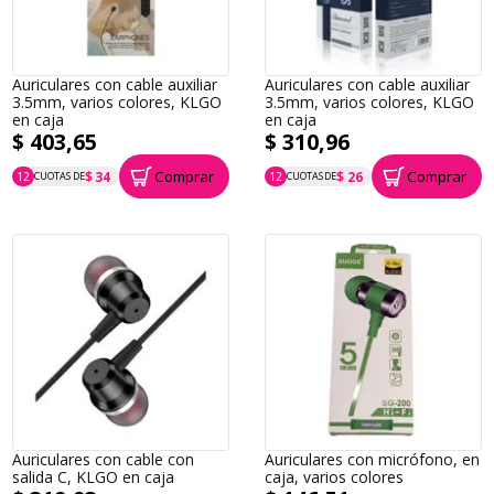
Auriculares con cable auxiliar
Auriculares con cable auxiliar
3.5mm, varios colores, KLGO
3.5mm, varios colores, KLGO
en caja
en caja
$ 403,65
$ 310,96
Comprar
Comprar
$ 34
$ 26
12
CUOTAS DE
12
CUOTAS DE
P.T.F. $ 404
P.T.F. $ 311
Auriculares con cable con
Auriculares con micrófono, en
salida C, KLGO en caja
caja, varios colores