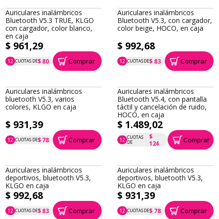
Auriculares inalámbricos
Auriculares inalámbricos
Bluetooth V5.3 TRUE, KLGO
Bluetooth V5.3, con cargador,
con cargador, color blanco,
color beige, HOCO, en caja
en caja
$ 961,29
$ 992,68
Comprar
Comprar
$ 80
$ 83
12
CUOTAS DE
12
CUOTAS DE
P.T.F. $ 961
P.T.F. $ 993
Auriculares inalámbricos
Auriculares inalámbricos
bluetooth V5.3, varios
Bluetooth V5.4, con pantalla
colores, KLGO en caja
táctil y cancelación de ruido,
HOCO, en caja
$ 931,39
$ 1.489,02
$
CUOTAS
Comprar
Comprar
$ 78
12
CUOTAS DE
12
P.T.F. $ 931
P.T.F. $ 1.489
DE
124
Auriculares inalámbricos
Auriculares inalámbricos
deportivos, bluetooth V5.3,
deportivos, bluetooth V5.3,
KLGO en caja
KLGO en caja
$ 992,68
$ 931,39
Comprar
Comprar
$ 83
$ 78
12
CUOTAS DE
12
CUOTAS DE
P.T.F. $ 993
P.T.F. $ 931