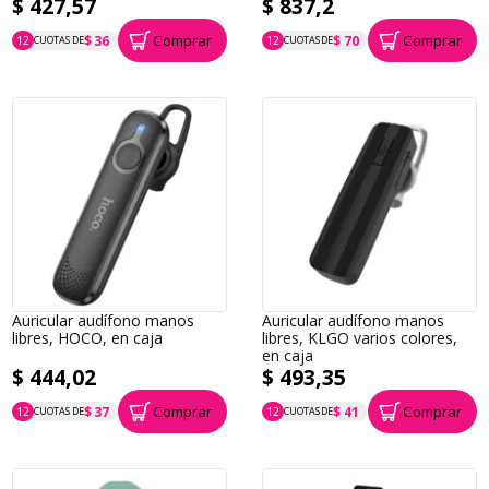
$ 427,57
$ 837,2
Comprar
Comprar
$ 36
$ 70
12
CUOTAS DE
12
CUOTAS DE
P.T.F. $ 428
P.T.F. $ 837
Auricular audífono manos
Auricular audífono manos
libres, HOCO, en caja
libres, KLGO varios colores,
en caja
$ 444,02
$ 493,35
Comprar
Comprar
$ 37
$ 41
12
CUOTAS DE
12
CUOTAS DE
P.T.F. $ 444
P.T.F. $ 493