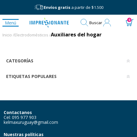
Envíos gratis
a partir de $1.500
Mi
0
Menú
Buscar
cuenta
Auxiliares del hogar
Auxiliares del hogar
Inicio /
Electrodomésticos /
CATEGORÍAS
ETIQUETAS POPULARES
Contactanos
Cel: 095 977 903
kelmaxuruguay@gmail.com
Nuestras políticas