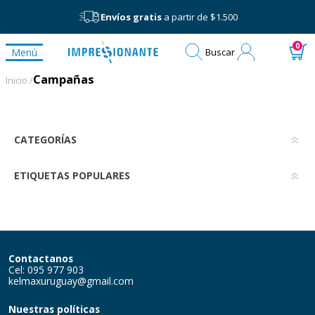
Envíos gratis
a partir de $1.500
Mi
0
Menú
Buscar
cuenta
Campañas
Campañas
Inicio /
CATEGORÍAS
ETIQUETAS POPULARES
Contactanos
Cel: 095 977 903
kelmaxuruguay@gmail.com
Nuestras políticas