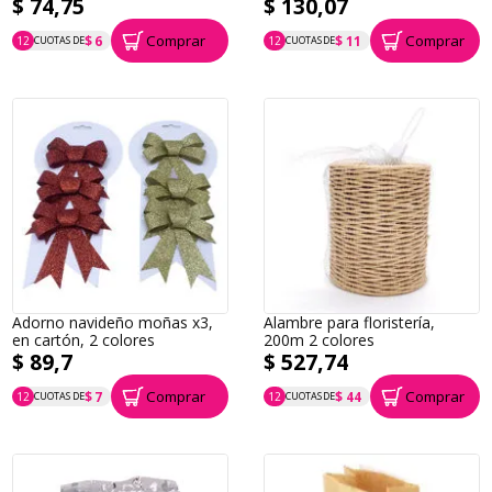
$ 74,75
$ 130,07
Comprar
Comprar
$ 6
$ 11
12
CUOTAS DE
12
CUOTAS DE
P.T.F. $ 75
P.T.F. $ 130
Adorno navideño moñas x3,
Alambre para floristería,
en cartón, 2 colores
200m 2 colores
$ 89,7
$ 527,74
Comprar
Comprar
$ 7
$ 44
12
CUOTAS DE
12
CUOTAS DE
P.T.F. $ 90
P.T.F. $ 528