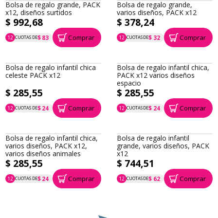
Bolsa de regalo grande, PACK
x12, diseños surtidos
Bolsa de regalo grande,
varios diseños, PACK x12
$ 992,68
$ 378,24
Comprar
Comprar
$ 83
$ 32
12
CUOTAS DE
12
CUOTAS DE
P.T.F. $ 993
P.T.F. $ 378
Bolsa de regalo infantil chica
Bolsa de regalo infantil chica,
celeste PACK x12
PACK x12 varios diseños
espacio
$ 285,55
$ 285,55
Comprar
Comprar
$ 24
$ 24
12
CUOTAS DE
12
CUOTAS DE
P.T.F. $ 286
P.T.F. $ 286