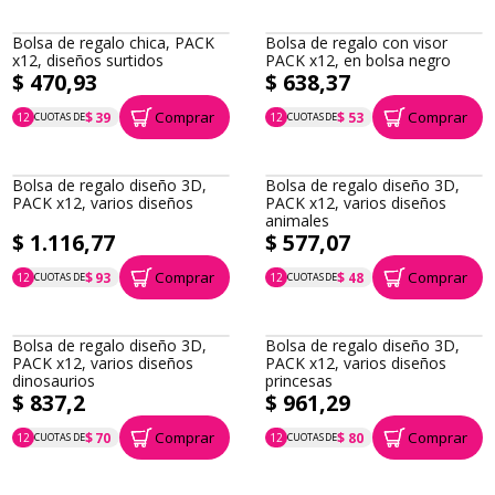
Bolsa de regalo chica, PACK
Bolsa de regalo con visor
x12, diseños surtidos
PACK x12, en bolsa negro
$ 470,93
$ 638,37
Comprar
Comprar
$ 39
$ 53
12
CUOTAS DE
12
CUOTAS DE
P.T.F. $ 471
P.T.F. $ 638
Bolsa de regalo diseño 3D,
Bolsa de regalo diseño 3D,
PACK x12, varios diseños
PACK x12, varios diseños
animales
$ 1.116,77
$ 577,07
Comprar
Comprar
$ 93
$ 48
12
CUOTAS DE
12
CUOTAS DE
P.T.F. $ 1.117
P.T.F. $ 577
Bolsa de regalo diseño 3D,
Bolsa de regalo diseño 3D,
PACK x12, varios diseños
PACK x12, varios diseños
dinosaurios
princesas
$ 837,2
$ 961,29
Comprar
Comprar
$ 70
$ 80
12
CUOTAS DE
12
CUOTAS DE
P.T.F. $ 837
P.T.F. $ 961