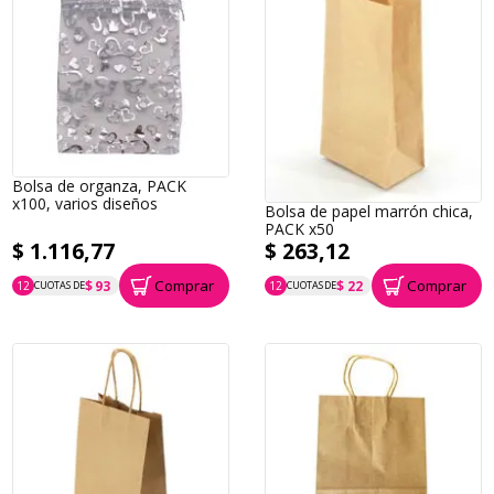
Bolsa de organza, PACK
x100, varios diseños
Bolsa de papel marrón chica,
PACK x50
$ 1.116,77
$ 263,12
Comprar
Comprar
$ 93
$ 22
12
CUOTAS DE
12
CUOTAS DE
P.T.F. $ 1.117
P.T.F. $ 263