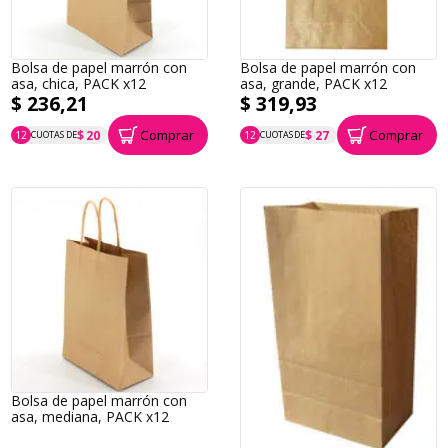
Bolsa de papel marrón con
Bolsa de papel marrón con
asa, chica, PACK x12
asa, grande, PACK x12
$ 236,21
$ 319,93
Comprar
Comprar
$ 20
$ 27
12
CUOTAS DE
12
CUOTAS DE
P.T.F. $ 236
P.T.F. $ 320
Bolsa de papel marrón con
asa, mediana, PACK x12