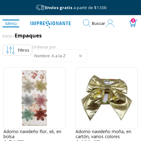
Envíos gratis
a partir de $1.500
Mi
0
Menú
Buscar
cuenta
Empaques
Empaques
Inicio /
Ordenar por
Filtros
Adorno navideño flor, x6, en
Adorno navideño moña, en
bolsa
cartón, varios colores