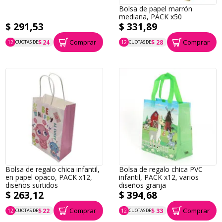
Bolsa de papel marrón
mediana, PACK x50
$ 291,53
$ 331,89
Comprar
Comprar
$ 24
$ 28
12
CUOTAS DE
12
CUOTAS DE
P.T.F. $ 292
P.T.F. $ 332
Bolsa de regalo chica infantil,
Bolsa de regalo chica PVC
en papel opaco, PACK x12,
infantil, PACK x12, varios
diseños surtidos
diseños granja
$ 263,12
$ 394,68
Comprar
Comprar
$ 22
$ 33
12
CUOTAS DE
12
CUOTAS DE
P.T.F. $ 263
P.T.F. $ 395