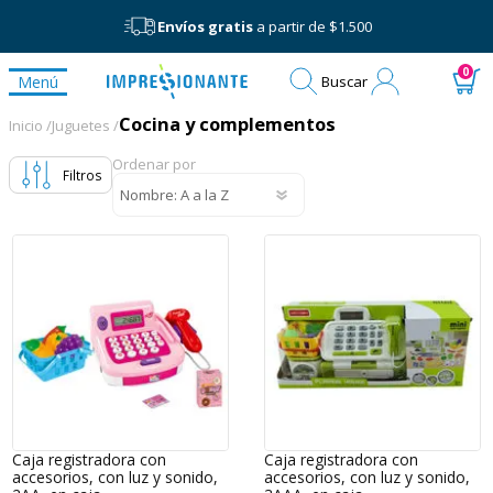
Envíos gratis
a partir de $1.500
Mi
0
Menú
Buscar
cuenta
Cocina y complementos
Cocina y complementos
Inicio /
Juguetes /
Ordenar por
Filtros
Caja registradora con
Caja registradora con
accesorios, con luz y sonido,
accesorios, con luz y sonido,