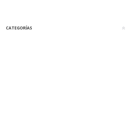
CATEGORÍAS
ETIQUETAS POPULARES
Contactanos
Cel: 095 977 903
kelmaxuruguay@gmail.com
Nuestras políticas
Envíos y retiros
Política de Privacidad
Términos Y Condiciones
Nosotros
Mi cuenta