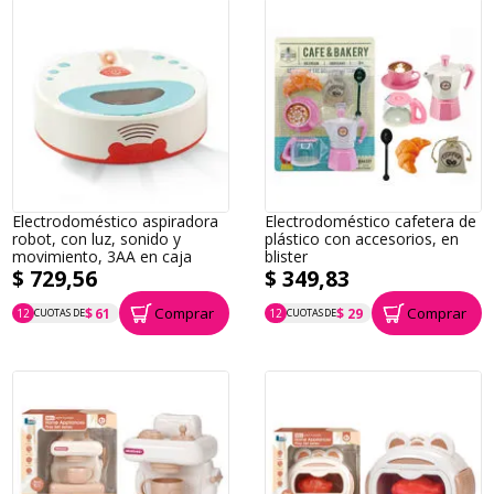
Electrodoméstico aspiradora
Electrodoméstico cafetera de
robot, con luz, sonido y
plástico con accesorios, en
movimiento, 3AA en caja
blister
$ 729,56
$ 349,83
Comprar
Comprar
$ 61
$ 29
12
CUOTAS DE
12
CUOTAS DE
P.T.F. $ 730
P.T.F. $ 350