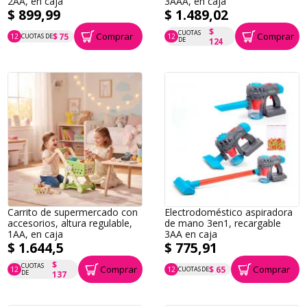
2AA, en caja
3AAA, en caja
$ 899,99
$ 1.489,02
$
CUOTAS
Comprar
Comprar
$ 75
12
CUOTAS DE
12
P.T.F. $ 900
P.T.F. $ 1.489
DE
124
Carrito de supermercado con
Electrodoméstico aspiradora
accesorios, altura regulable,
de mano 3en1, recargable
1AA, en caja
3AA en caja
$ 1.644,5
$ 775,91
$
CUOTAS
Comprar
Comprar
$ 65
12
12
CUOTAS DE
P.T.F. $ 1.645
P.T.F. $ 776
DE
137