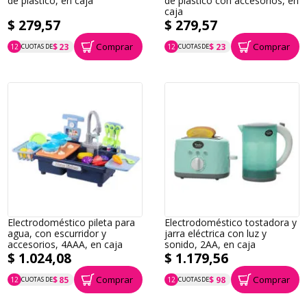
de plástico, en caja
de plástico con accesorios, en
caja
$ 279,57
$ 279,57
Comprar
Comprar
$ 23
$ 23
12
CUOTAS DE
12
CUOTAS DE
P.T.F. $ 280
P.T.F. $ 280
Electrodoméstico pileta para
Electrodoméstico tostadora y
agua, con escurridor y
jarra eléctrica con luz y
accesorios, 4AAA, en caja
sonido, 2AA, en caja
$ 1.024,08
$ 1.179,56
Comprar
Comprar
$ 85
$ 98
12
CUOTAS DE
12
CUOTAS DE
P.T.F. $ 1.024
P.T.F. $ 1.180