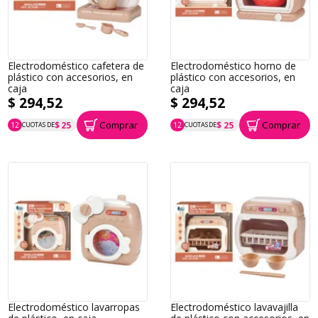
Electrodoméstico cafetera de
Electrodoméstico horno de
plástico con accesorios, en
plástico con accesorios, en
caja
caja
$ 294,52
$ 294,52
Comprar
Comprar
$ 25
$ 25
12
CUOTAS DE
12
CUOTAS DE
P.T.F. $ 295
P.T.F. $ 295
Electrodoméstico lavarropas
Electrodoméstico lavavajilla