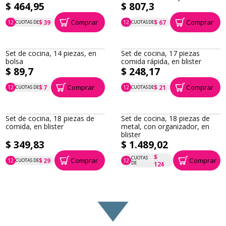
$ 464,95
$ 807,3
Comprar
Comprar
$ 39
$ 67
12
CUOTAS DE
12
CUOTAS DE
P.T.F. $ 465
P.T.F. $ 807
Set de cocina, 14 piezas, en
Set de cocina, 17 piezas
bolsa
comida rápida, en blister
$ 89,7
$ 248,17
Comprar
Comprar
$ 7
$ 21
12
CUOTAS DE
12
CUOTAS DE
P.T.F. $ 90
P.T.F. $ 248
Set de cocina, 18 piezas de
Set de cocina, 18 piezas de
comida, en blister
metal, con organizador, en
blister
$ 349,83
$ 1.489,02
$
CUOTAS
Comprar
Comprar
$ 29
12
CUOTAS DE
12
P.T.F. $ 350
P.T.F. $ 1.489
DE
124