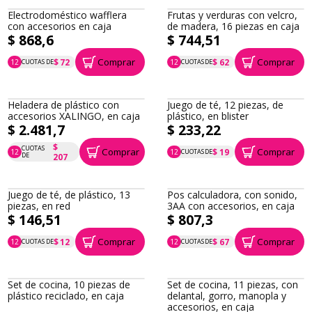
Electrodoméstico wafflera
Frutas y verduras con velcro,
con accesorios en caja
de madera, 16 piezas en caja
$ 868,6
$ 744,51
Comprar
Comprar
$ 72
$ 62
12
CUOTAS DE
12
CUOTAS DE
P.T.F. $ 869
P.T.F. $ 745
Heladera de plástico con
Juego de té, 12 piezas, de
accesorios XALINGO, en caja
plástico, en blister
$ 2.481,7
$ 233,22
$
CUOTAS
Comprar
Comprar
$ 19
12
12
CUOTAS DE
P.T.F. $ 2.482
P.T.F. $ 233
DE
207
Juego de té, de plástico, 13
Pos calculadora, con sonido,
piezas, en red
3AA con accesorios, en caja
$ 146,51
$ 807,3
Comprar
Comprar
$ 12
$ 67
12
CUOTAS DE
12
CUOTAS DE
P.T.F. $ 147
P.T.F. $ 807
Set de cocina, 10 piezas de
Set de cocina, 11 piezas, con
plástico reciclado, en caja
delantal, gorro, manopla y
accesorios, en caja