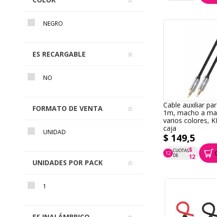
NEGRO
ES RECARGABLE
NO
Cable auxiliar pa
FORMATO DE VENTA
1m, macho a ma
varios colores, 
caja
UNIDAD
$ 149,5
$
CUOTAS
12
P.T.F. $ 150
DE
12
UNIDADES POR PACK
1
ES INALÁMBRICO