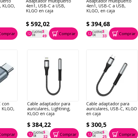
puerto
Adaptador multipuerto
Adaptador multipuerto
, KLGO,
4en1, USB-C a USB,
4en1, USB-C a USB,
KLGO en caja
KLGO, en caja
$ 592,02
$ 394,68
$
$
CUOTAS
CUOTAS
Comprar
Comprar
Comprar
12
12
P.T.F. $ 592
P.T.F. $ 395
DE
DE
49
33
C con
Cable adaptador para
Cable adaptador para
g, KLGO,
auriculares, Lightning,
auriculares, USB-C, KLGO
KLGO en caja
en caja
$ 384,22
$ 300,5
$
$
CUOTAS
CUOTAS
Comprar
Comprar
Comprar
12
12
P.T.F. $ 384
P.T.F. $ 301
DE
DE
32
25