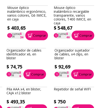
Mouse óptico
Mouse óptico
inalámbrico ergonómico,
inalámbrico recargable
varios colores, G6 IMICE,
transparente, varios
en caja
colores, T400 IMICE, en
caja
$ 403,65
$ 548,67
$
$
CUOTAS
CUOTAS
Comprar
Comprar
12
12
P.T.F. $ 404
P.T.F. $ 549
DE
DE
34
46
Organizador de cables
Organizador sujetador
identificador x6, en
de cables, x4 clips, en
blister
blister
$ 74,75
$ 92,69
$
$
CUOTAS
CUOTAS
Comprar
Comprar
12
12
P.T.F. $ 75
P.T.F. $ 93
DE
DE
6
8
Pila AAA x4, en blister,
Repetidor de señal WIFI
CAJA x12 blister
$ 493,35
$ 750
$
$
CUOTAS
CUOTAS