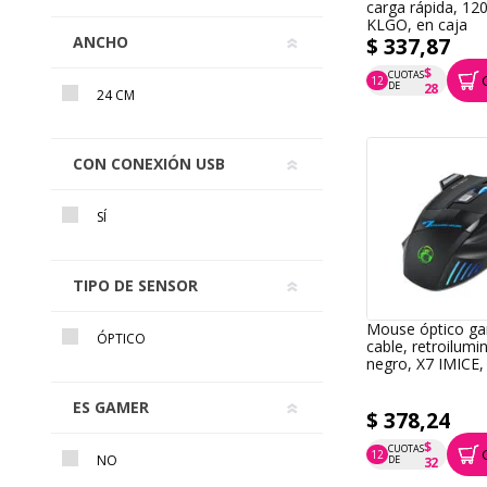
carga rápida, 12
KLGO, en caja
ANCHO
$ 337,87
$
CUOTAS
12
P.T.F. $ 338
DE
28
24 CM
CON CONEXIÓN USB
SÍ
TIPO DE SENSOR
Mouse óptico g
ÓPTICO
cable, retroilumi
negro, X7 IMICE,
ES GAMER
$ 378,24
$
CUOTAS
12
P.T.F. $ 378
NO
DE
32