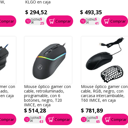
0W,
KLGO en caja
$ 294,52
$ 493,35
$
$
CUOTAS
CUOTAS
Comprar
Comprar
Comprar
12
12
P.T.F. $ 295
P.T.F. $ 493
DE
DE
25
41
amer con
Mouse óptico gamer con
Mouse óptico gamer con
nado,
cable, retroiluminado,
cable, RGB, negro, con
 en caja
programable, con 6
carcasa intercambiable,
botones, negro, T20
T60 IMICE, en caja
IMICE, en caja
$ 514,28
$ 781,89
$
$
CUOTAS
CUOTAS
Comprar
Comprar
Comprar
12
12
P.T.F. $ 514
P.T.F. $ 782
DE
DE
43
65