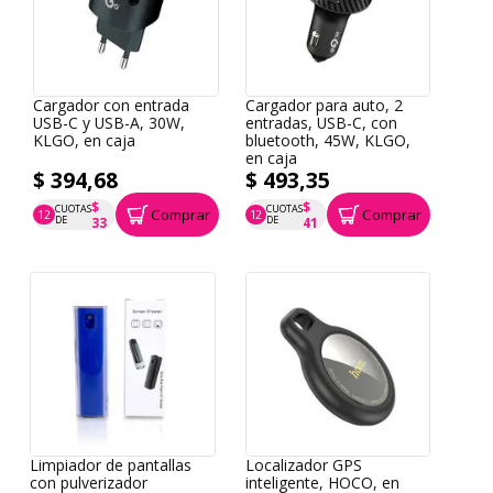
Cargador con entrada
Cargador para auto, 2
USB-C y USB-A, 30W,
entradas, USB-C, con
KLGO, en caja
bluetooth, 45W, KLGO,
en caja
$ 394,68
$ 493,35
$
$
CUOTAS
CUOTAS
Comprar
Comprar
12
12
P.T.F. $ 395
P.T.F. $ 493
DE
DE
33
41
Limpiador de pantallas
Localizador GPS
con pulverizador
inteligente, HOCO, en