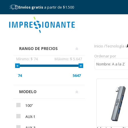
Envíos gratis
a partir de $1.500
Menú
Accesorio
Inicio /
Tecnología /
RANGO DE PRECIOS
Ordenar por
Mínimo:
$ 74
Máximo:
$ 5.647
74
5647
MODELO
100"
AUX-1
AUX-3