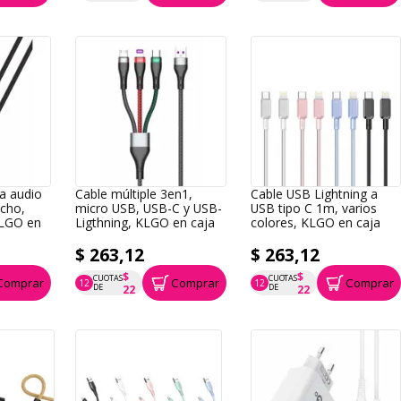
ra audio
Cable múltiple 3en1,
Cable USB Lightning a
cho,
micro USB, USB-C y USB-
USB tipo C 1m, varios
KLGO en
Ligthning, KLGO en caja
colores, KLGO en caja
$ 263,12
$ 263,12
$
$
CUOTAS
CUOTAS
Comprar
Comprar
Comprar
12
12
P.T.F. $ 263
P.T.F. $ 263
DE
DE
22
22