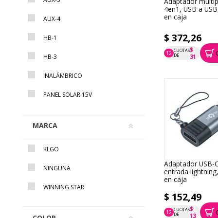
Adaptador multi
4en1, USB a USB
en caja
AUX-4
$ 372,26
HB-1
$
CUOTAS
12
P.T.F. $ 372
DE
HB-3
31
INALÁMBRICO
PANEL SOLAR 15V
MARCA
KLGO
Adaptador USB-
NINGUNA
entrada lightnin
en caja
WINNING STAR
$ 152,49
$
CUOTAS
12
P.T.F. $ 152
DE
13
COLOR