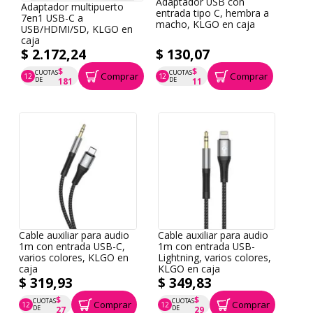
Adaptador USB con
Adaptador multipuerto
entrada tipo C, hembra a
7en1 USB-C a
macho, KLGO en caja
USB/HDMI/SD, KLGO en
caja
$ 2.172,24
$ 130,07
$
$
CUOTAS
CUOTAS
Comprar
Comprar
12
12
P.T.F. $ 2.172
P.T.F. $ 130
DE
DE
181
11
Cable auxiliar para audio
Cable auxiliar para audio
1m con entrada USB-C,
1m con entrada USB-
varios colores, KLGO en
Lightning, varios colores,
caja
KLGO en caja
$ 319,93
$ 349,83
$
$
CUOTAS
CUOTAS
Comprar
Comprar
12
12
P.T.F. $ 320
P.T.F. $ 350
DE
DE
27
29