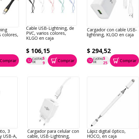
Cable USB-Lightning, de
ning
Cargador con cable USB-
PVC, varios colores,
s colores,
lightning, KLGO en caja
KLGO en caja
$ 106,15
$ 294,52
$
$
CUOTAS
CUOTAS
Comprar
Comprar
Comprar
12
12
P.T.F. $ 106
P.T.F. $ 295
DE
DE
9
25
to, 3
Cargador para celular con
Lápiz digital óptico,
y USB-A,
cable, USB-Lightning,
HOCO, en caja