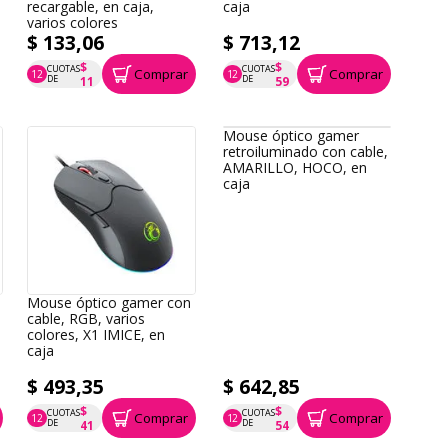
recargable, en caja,
caja
varios colores
$ 133,06
$ 713,12
$
$
CUOTAS
CUOTAS
Comprar
Comprar
12
12
P.T.F. $ 133
P.T.F. $ 713
DE
DE
11
59
Mouse óptico gamer
retroiluminado con cable,
AMARILLO, HOCO, en
caja
Mouse óptico gamer con
cable, RGB, varios
colores, X1 IMICE, en
caja
$ 493,35
$ 642,85
$
$
CUOTAS
CUOTAS
Comprar
Comprar
12
12
P.T.F. $ 493
P.T.F. $ 643
DE
DE
41
54