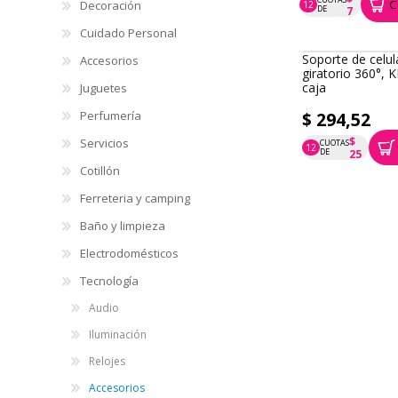
C
Decoración
12
P.T.F. $ 87
DE
7
Cuidado Personal
Soporte de celul
Accesorios
giratorio 360°, 
caja
Juguetes
Perfumería
$ 294,52
$
Servicios
CUOTAS
12
P.T.F. $ 295
DE
25
Cotillón
Ferreteria y camping
Soporte de celul
auto, regulable, 
Baño y limpieza
enganche de esp
caja
Electrodomésticos
Tecnología
$ 248,17
Audio
$
CUOTAS
12
P.T.F. $ 248
DE
21
Iluminación
Relojes
Teclado con cabl
teclado numérico
Accesorios