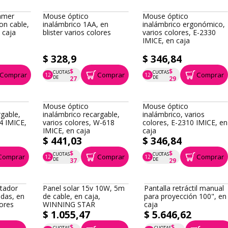
amer
Mouse óptico
Mouse óptico
on cable,
inalámbrico 1AA, en
inalámbrico ergonómico,
 caja
blister varios colores
varios colores, E-2330
IMICE, en caja
$ 328,9
$ 346,84
$
$
CUOTAS
CUOTAS
Comprar
Comprar
Comprar
12
12
P.T.F. $ 329
P.T.F. $ 347
DE
DE
27
29
Mouse óptico
Mouse óptico
rgable,
inalámbrico recargable,
inalámbrico, varios
4 IMICE,
varios colores, W-618
colores, E-2310 IMICE, en
IMICE, en caja
caja
$ 441,03
$ 346,84
$
$
CUOTAS
CUOTAS
Comprar
Comprar
Comprar
12
12
P.T.F. $ 441
P.T.F. $ 347
DE
DE
37
29
etador
Panel solar 15v 10W, 5m
Pantalla retráctil manual
ndas, en
de cable, en caja,
para proyección 100", en
lores
WINNING STAR
caja
$ 1.055,47
$ 5.646,62
$
$
CUOTAS
CUOTAS