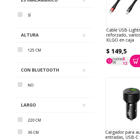
SÍ
Cable USB-Light
ALTURA
reforzado, vario
KLGO en caja
$ 149,5
125 CM
$
CUOTAS
12
P.T.F. $ 150
DE
12
CON BLUETOOTH
NO
LARGO
220 CM
Cargador para au
36 CM
entradas, USB-C 