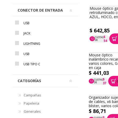
Mouse óptico g
CONECTOR DE ENTRADA
retroiluminado c
AZUL, HOCO, en
USB
$ 642,85
JACK
$
CUOTAS
12
P.T.F. $ 643
DE
54
LIGHTNING
USB
Mouse óptico
inalámbrico reca
varios colores, G
USB TIPO C
en caja
$ 441,03
$
CUOTAS
CATEGORÍAS
12
P.T.F. $ 441
DE
37
Campañas
Organizador suj
de cables, x6 ba
Papeleria
blister, varios co
$ 86,71
Generales
$
CUOTAS