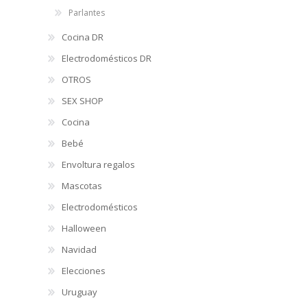
retroiluminado, b
Parlantes
GK-500 IMICE, en
$ 1.947,99
Cocina DR
$
CUOTAS
12
P.T.F. $ 1.948
DE
162
Electrodomésticos DR
OTROS
SEX SHOP
Cocina
Bebé
Envoltura regalos
Mascotas
Electrodomésticos
Halloween
Navidad
Elecciones
Uruguay