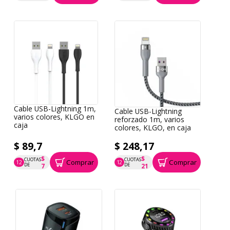
Cable USB-Lightning 1m,
Cable USB-Lightning
varios colores, KLGO en
reforzado 1m, varios
caja
colores, KLGO, en caja
$ 89,7
$ 248,17
$
$
CUOTAS
CUOTAS
Comprar
Comprar
12
12
P.T.F. $ 90
P.T.F. $ 248
DE
DE
7
21