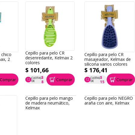
Cepillo para pelo CR
o chico
Cepillo para pelo CR
desenredante, Kelmax 2
ax, 2
masajeador, Kelmax de
colores
silicona varios colores
$ 101,66
$ 176,41
$
$
CUOTAS
CUOTAS
Comprar
Comprar
Comprar
12
12
P.T.F. $ 102
P.T.F. $ 176
DE
DE
8
15
Cepillo para pelo mango
Cepillo para pelo NEGRO
de madera neumático,
araña con aire, Kelmax
Kelmax