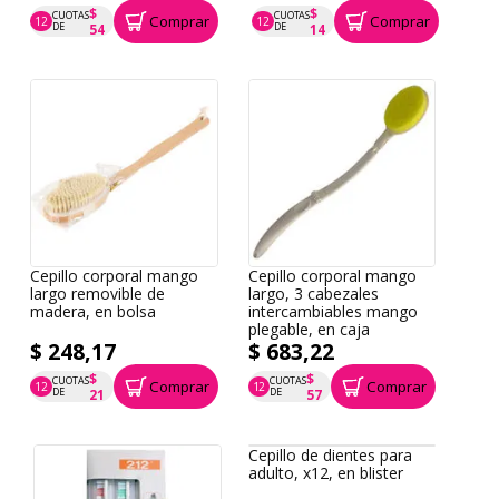
$
$
CUOTAS
CUOTAS
Comprar
Comprar
12
12
P.T.F. $ 643
P.T.F. $ 167
DE
DE
54
14
Cepillo corporal mango
Cepillo corporal mango
largo removible de
largo, 3 cabezales
madera, en bolsa
intercambiables mango
plegable, en caja
$ 248,17
$ 683,22
$
$
CUOTAS
CUOTAS
Comprar
Comprar
12
12
P.T.F. $ 248
P.T.F. $ 683
DE
DE
21
57
Cepillo de dientes para
adulto, x12, en blister