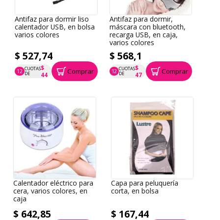
Antifaz para dormir liso
Antifaz para dormir,
calentador USB, en bolsa
máscara con bluetooth,
varios colores
recarga USB, en caja,
varios colores
$ 527,74
$ 568,1
$
$
CUOTAS
CUOTAS
Comprar
Comprar
12
12
P.T.F. $ 528
P.T.F. $ 568
DE
DE
44
47
Calentador eléctrico para
Capa para peluquería
cera, varios colores, en
corta, en bolsa
caja
$ 642,85
$ 167,44