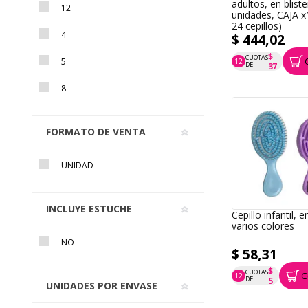
adultos, en bliste
12
unidades, CAJA x1
24 cepillos)
4
$ 444,02
$
CUOTAS
5
12
P.T.F. $ 444
DE
37
8
FORMATO DE VENTA
UNIDAD
INCLUYE ESTUCHE
Cepillo infantil, e
varios colores
NO
$ 58,31
$
CUOTAS
C
12
P.T.F. $ 58
DE
5
UNIDADES POR ENVASE