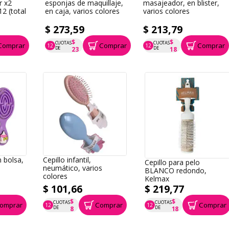
r x2
esponjas de maquillaje,
masajeador, en blister,
2 (total
en caja, varios colores
varios colores
$ 273,59
$ 213,79
$
$
CUOTAS
CUOTAS
Comprar
Comprar
Comprar
12
12
P.T.F. $ 274
P.T.F. $ 214
DE
DE
23
18
n bolsa,
Cepillo infantil,
Cepillo para pelo
neumático, varios
BLANCO redondo,
colores
Kelmax
$ 101,66
$ 219,77
$
$
CUOTAS
CUOTAS
omprar
Comprar
Comprar
12
12
P.T.F. $ 102
P.T.F. $ 220
DE
DE
8
18