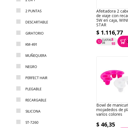
Afeitadora 2 cab
2 PUNTAS
de viaje con rec
5W en caja, WI
DESCARTABLE
STAR
$ 1.116,77
GIRATORIO
$
CUOTAS
12
P.T.F. $ 1.117
DE
93
KM-491
MUÑEQUERA
NEGRO
PERFECT HAIR
PLEGABLE
RECARGABLE
Bowl de manicurí
mojadedos de pl
SILICONA
varios colores
ST-7260
$ 46,35