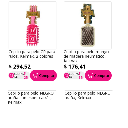
Cepillo para pelo CR para
Cepillo para pelo mango
rulos, Kelmax, 2 colores
de madera neumático,
Kelmax
$ 294,52
$ 176,41
$
$
CUOTAS
CUOTAS
Comprar
Comprar
12
12
P.T.F. $ 295
P.T.F. $ 176
DE
DE
25
15
Cepillo para pelo NEGRO
Cepillo para pelo NEGRO
araña con espejo atrás,
araña, Kelmax
Kelmax