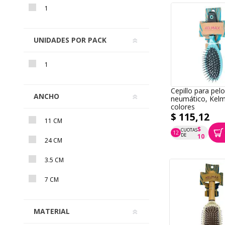
1
UNIDADES POR PACK
1
Cepillo para pel
ANCHO
neumático, Kelm
colores
$ 115,12
11 CM
$
CUOTAS
12
P.T.F. $ 115
DE
10
24 CM
3.5 CM
7 CM
MATERIAL