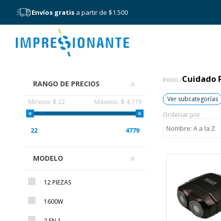
Envíos gratis
a partir de $1.500
Menú
Cuidado 
Cuidado 
Inicio /
RANGO DE PRECIOS
Ver subcategorías
Mínimo:
$ 22
Máximo:
$ 4.779
Ordenar por
22
4779
MODELO
12 PIEZAS
1600W
2 EN 1