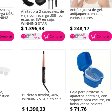
ezales,
Antifaz gorra de gel,
Afeitadora 2 cabezales, de
arga USB,
antijaqueca, en caja,
viaje con recarga USB, con
NNING
varios colores
estuche, 3W en caja,
WINNING STAR
$ 1.396,33
$ 248,17
$
$
CUOTAS
CUOTAS
Comprar
Comprar
Comprar
12
12
P.T.F. $ 1.396
P.T.F. $ 248
DE
DE
116
21
a,
Caja para prótesis o
Buclera y rizador, 40W,
ástico
aparatos dentales, con
WINNING STAR, en caja
soporte para escurrir, en
bolsa varios colores
$ 1.396,33
$ 71,76