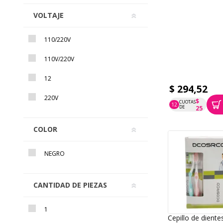
VOLTAJE
110/220V
110V/220V
12
$ 294,52
220V
$
CUOTAS
12
P.T.F. $ 295
DE
25
COLOR
NEGRO
CANTIDAD DE PIEZAS
1
Cepillo de diente