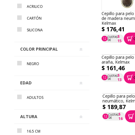
ACRILICO
Cepillo para pel
de madera neumá
CARTÓN
Kelmax
$ 176,41
SILICONA
$
CUOTAS
12
P.T.F. $ 176
DE
15
COLOR PRINCIPAL
Cepillo para pe
araña, Kelmax
NEGRO
$ 161,46
$
CUOTAS
12
P.T.F. $ 161
DE
13
EDAD
Cepillo para pe
ADULTOS
neumático, Kel
$ 189,87
$
CUOTAS
ALTURA
12
P.T.F. $ 190
DE
16
16.5 CM