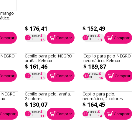
o mango
tico,
$ 176,41
$ 152,49
$
$
CUOTAS
CUOTAS
Comprar
Comprar
Comprar
12
12
P.T.F. $ 176
P.T.F. $ 152
DE
DE
15
13
lo NEGRO
Cepillo para pelo NEGRO
Cepillo para pelo NEGRO
araña, Kelmax
neumático, Kelmax
$ 161,46
$ 189,87
$
$
CUOTAS
CUOTAS
Comprar
Comprar
Comprar
12
12
P.T.F. $ 161
P.T.F. $ 190
DE
DE
13
16
lo NEGRO
Cepillo para pelo, araña,
Cepillo para pelo,
max
2 colores
neumático, 2 colores
$ 130,07
$ 164,45
$
$
CUOTAS
CUOTAS
Comprar
Comprar
Comprar
12
12
P.T.F. $ 130
P.T.F. $ 164
DE
DE
11
14