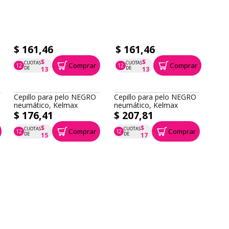
$ 161,46
$ 161,46
$
$
CUOTAS
CUOTAS
Comprar
Comprar
12
12
P.T.F. $ 161
P.T.F. $ 161
DE
DE
13
13
Cepillo para pelo NEGRO
Cepillo para pelo NEGRO
neumático, Kelmax
neumático, Kelmax
$ 176,41
$ 207,81
$
$
CUOTAS
CUOTAS
Comprar
Comprar
12
12
P.T.F. $ 176
P.T.F. $ 208
DE
DE
15
17