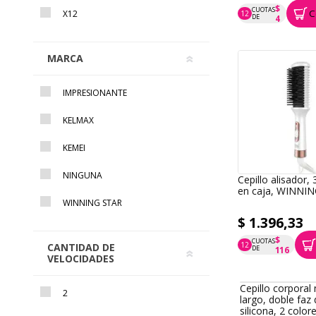
$
CUOTAS
C
X12
12
P.T.F. $ 46
DE
4
MARCA
IMPRESIONANTE
KELMAX
KEMEI
NINGUNA
Cepillo alisador,
en caja, WINNI
WINNING STAR
$ 1.396,33
$
CUOTAS
12
CANTIDAD DE
P.T.F. $ 1.396
DE
116
VELOCIDADES
Cepillo corpora
2
largo, doble faz
silicona, 2 color