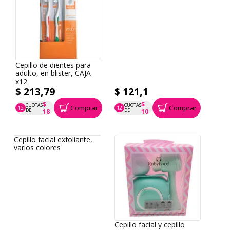
Cepillo de dientes para
adulto, en blister, CAJA
x12
$ 213,79
$ 121,1
$
$
CUOTAS
CUOTAS
Comprar
Comprar
12
12
P.T.F. $ 214
P.T.F. $ 121
DE
DE
18
10
Cepillo facial exfoliante,
varios colores
Cepillo facial y cepillo