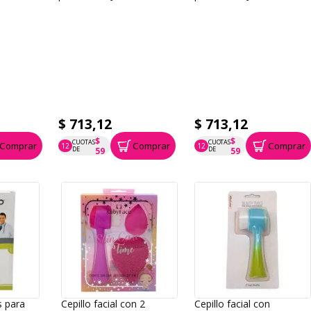
$ 713,12
$ 713,12
$
$
CUOTAS
CUOTAS
Comprar
Comprar
Comprar
12
12
P.T.F. $ 713
P.T.F. $ 713
DE
DE
59
59
s para
Cepillo facial con 2
Cepillo facial con