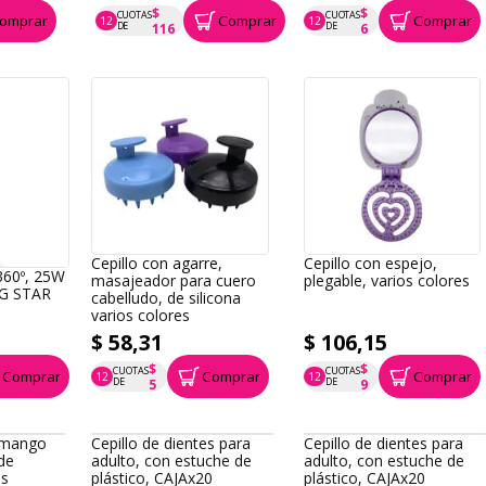
$
$
CUOTAS
CUOTAS
omprar
Comprar
Comprar
12
12
P.T.F. $ 1.396
P.T.F. $ 72
DE
DE
116
6
Cepillo con agarre,
Cepillo con espejo,
 360º, 25W
masajeador para cuero
plegable, varios colores
NG STAR
cabelludo, de silicona
varios colores
$ 58,31
$ 106,15
$
$
CUOTAS
CUOTAS
Comprar
Comprar
Comprar
12
12
P.T.F. $ 58
P.T.F. $ 106
DE
DE
5
9
l mango
Cepillo de dientes para
Cepillo de dientes para
 de
adulto, con estuche de
adulto, con estuche de
es
plástico, CAJAx20
plástico, CAJAx20