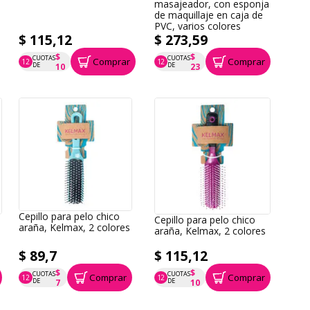
masajeador, con esponja
de maquillaje en caja de
PVC, varios colores
$ 115,12
$ 273,59
$
$
CUOTAS
CUOTAS
Comprar
Comprar
12
12
P.T.F. $ 115
P.T.F. $ 274
DE
DE
10
23
Cepillo para pelo chico
Cepillo para pelo chico
araña, Kelmax, 2 colores
araña, Kelmax, 2 colores
$ 89,7
$ 115,12
$
$
CUOTAS
CUOTAS
Comprar
Comprar
12
12
P.T.F. $ 90
P.T.F. $ 115
DE
DE
7
10