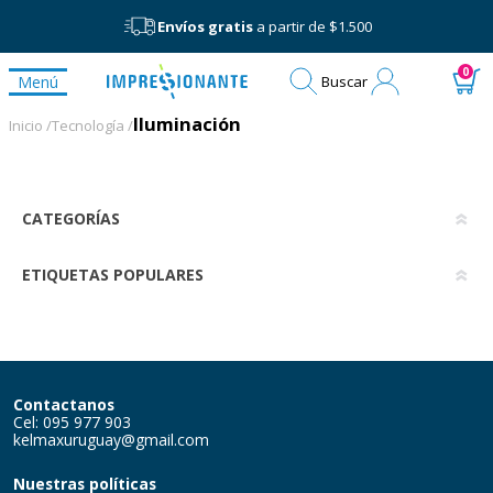
Envíos gratis
a partir de $1.500
Mi
0
Menú
Buscar
cuenta
Iluminación
Iluminación
Inicio /
Tecnología /
CATEGORÍAS
ETIQUETAS POPULARES
Contactanos
Cel: 095 977 903
kelmaxuruguay@gmail.com
Nuestras políticas