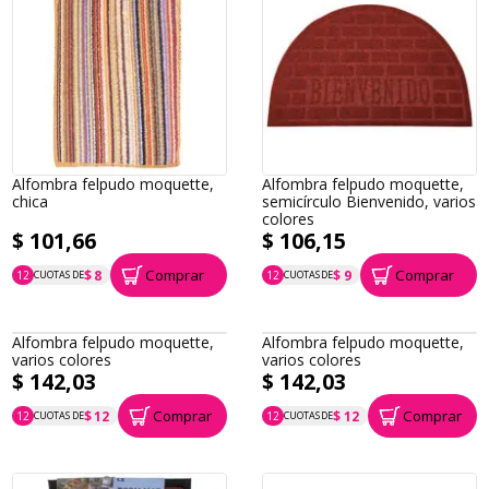
Alfombra felpudo moquette,
Alfombra felpudo moquette,
chica
semicírculo Bienvenido, varios
colores
$ 101,66
$ 106,15
Comprar
Comprar
$ 8
$ 9
12
CUOTAS DE
12
CUOTAS DE
P.T.F. $ 102
P.T.F. $ 106
Alfombra felpudo moquette,
Alfombra felpudo moquette,
varios colores
varios colores
$ 142,03
$ 142,03
Comprar
Comprar
$ 12
$ 12
12
CUOTAS DE
12
CUOTAS DE
P.T.F. $ 142
P.T.F. $ 142