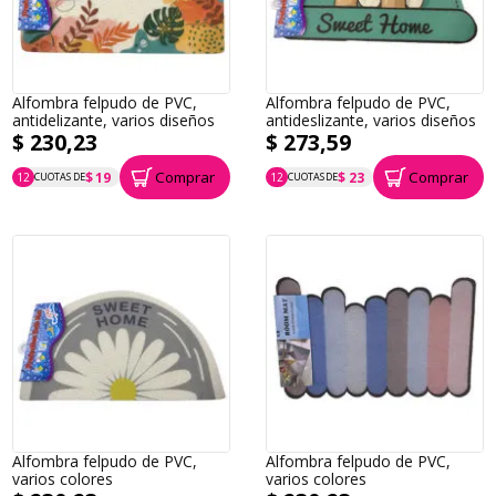
Alfombra felpudo de PVC,
Alfombra felpudo de PVC,
antidelizante, varios diseños
antideslizante, varios diseños
$ 230,23
$ 273,59
Comprar
Comprar
$ 19
$ 23
12
CUOTAS DE
12
CUOTAS DE
P.T.F. $ 230
P.T.F. $ 274
Alfombra felpudo de PVC,
Alfombra felpudo de PVC,
varios colores
varios colores