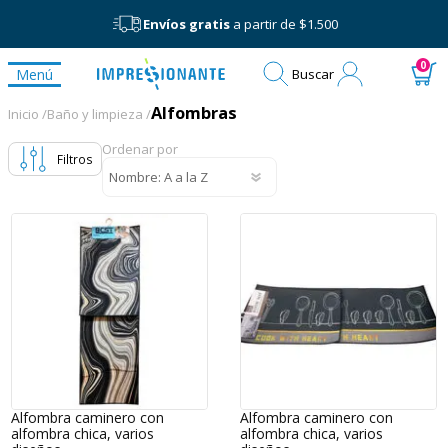
Envíos gratis
a partir de $1.500
Mi
0
Menú
Buscar
cuenta
Alfombras
Alfombras
Inicio /
Baño y limpieza /
Ordenar por
Filtros
Alfombra caminero con
Alfombra caminero con
alfombra chica, varios
alfombra chica, varios