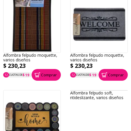
Alfombra felpudo moquette,
Alfombra felpudo moquette,
varios diseños
varios diseños
$ 230,23
$ 230,23
Comprar
Comprar
$ 19
$ 19
12
CUOTAS DE
12
CUOTAS DE
P.T.F. $ 230
P.T.F. $ 230
Alfombra felpudo soft,
ntideslizante, varios diseños