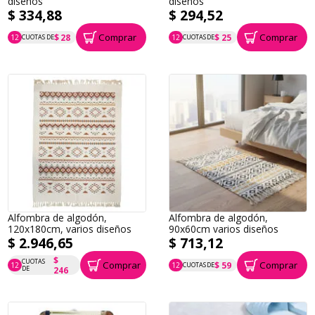
diseños
diseños
$ 334,88
$ 294,52
Comprar
Comprar
$ 28
$ 25
12
CUOTAS DE
12
CUOTAS DE
P.T.F. $ 335
P.T.F. $ 295
Alfombra de algodón,
Alfombra de algodón,
120x180cm, varios diseños
90x60cm varios diseños
$ 2.946,65
$ 713,12
$
CUOTAS
Comprar
Comprar
$ 59
12
12
CUOTAS DE
P.T.F. $ 2.947
P.T.F. $ 713
DE
246