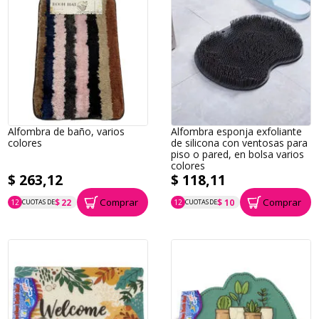
Alfombra de baño, varios
Alfombra esponja exfoliante
colores
de silicona con ventosas para
piso o pared, en bolsa varios
colores
$ 263,12
$ 118,11
Comprar
Comprar
$ 22
$ 10
12
CUOTAS DE
12
CUOTAS DE
P.T.F. $ 263
P.T.F. $ 118