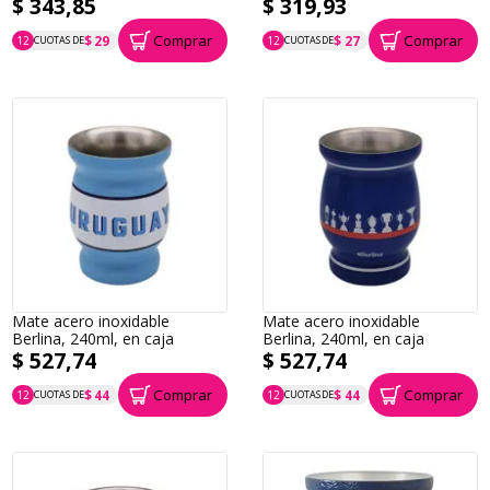
$ 343,85
$ 319,93
Comprar
Comprar
$ 29
$ 27
12
CUOTAS DE
12
CUOTAS DE
P.T.F. $ 344
P.T.F. $ 320
Mate acero inoxidable
Mate acero inoxidable
Berlina, 240ml, en caja
Berlina, 240ml, en caja
$ 527,74
$ 527,74
Comprar
Comprar
$ 44
$ 44
12
CUOTAS DE
12
CUOTAS DE
P.T.F. $ 528
P.T.F. $ 528