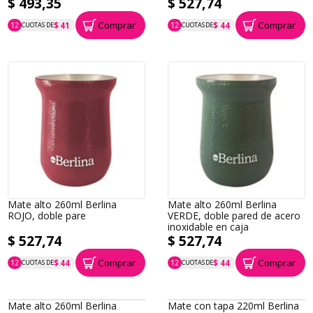
$ 493,35
$ 527,74
Comprar
Comprar
$ 41
$ 44
12
CUOTAS DE
12
CUOTAS DE
P.T.F. $ 493
P.T.F. $ 528
Mate alto 260ml Berlina
Mate alto 260ml Berlina
ROJO, doble pare
VERDE, doble pared de acero
inoxidable en caja
$ 527,74
$ 527,74
Comprar
Comprar
$ 44
$ 44
12
CUOTAS DE
12
CUOTAS DE
P.T.F. $ 528
P.T.F. $ 528
Mate alto 260ml Berlina
Mate con tapa 220ml Berlina