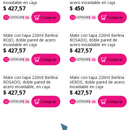
inoxidable en caja
acero inoxidable en caja
$ 427,57
$ 450
Comprar
Comprar
$ 36
$ 38
12
CUOTAS DE
12
CUOTAS DE
P.T.F. $ 428
P.T.F. $ 450
Mate con tapa 220ml Berlina
Mate con tapa 220ml Berlina
ROJO, doble pared de acero
ROSADO, doble pared de
inoxidable en caja
acero inoxidable en caja
$ 427,57
$ 427,57
Comprar
Comprar
$ 36
$ 36
12
CUOTAS DE
12
CUOTAS DE
P.T.F. $ 428
P.T.F. $ 428
Mate con tapa 220ml Berlina
Mate con tapa 220ml Berlina
ROSADO, doble pared de
VERDE, doble pared de acero
acero inoxidable, en caja
inoxidable en caja
$ 427,57
$ 427,57
Comprar
Comprar
$ 36
$ 36
12
CUOTAS DE
12
CUOTAS DE
P.T.F. $ 428
P.T.F. $ 428
Mate con tapa 220ml Berlina
Mate con tapa 220ml Berlina
VERDE, doble pared de acero
VIOLETA, doble pared de
inoxidable, en caja
acero inoxidable en caja