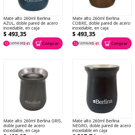
Mate alto 260ml Berlina
Mate alto 260ml Berlina
AZUL, doble pared de acero
COBRE, doble pared de acero
inoxidable, en caja
inoxidable, en caja
$ 493,35
$ 493,35
Comprar
Comprar
$ 41
$ 41
12
CUOTAS DE
12
CUOTAS DE
P.T.F. $ 493
P.T.F. $ 493
Mate alto 260ml Berlina GRIS,
Mate alto 260ml Berlina
doble pared de acero
NEGRO, doble pared de acero
inoxidable, en caja
inoxidable en caja