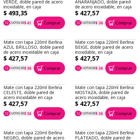
VERDE, doble pared de acero
ANARANJADO, doble pared
inoxidable, en caja
de acero inoxidable, en caja
$ 493,35
$ 427,57
Comprar
Comprar
$ 41
$ 36
12
CUOTAS DE
12
CUOTAS DE
P.T.F. $ 493
P.T.F. $ 428
Mate con tapa 220ml Berlina
Mate con tapa 220ml Berlina
AZUL BRILLOSO, doble pared
BEIGE, doble pared de acero
de acero inoxidable en caja
inoxidable, en caja
$ 427,57
$ 427,57
Comprar
Comprar
$ 36
$ 36
12
CUOTAS DE
12
CUOTAS DE
P.T.F. $ 428
P.T.F. $ 428
Mate con tapa 220ml Berlina
Mate con tapa 220ml Berlina
CELESTE, doble pared de
MOSTAZA, doble pared de
acero inoxidable en caja
acero inoxidable, en caja
$ 427,57
$ 427,57
Comprar
Comprar
$ 36
$ 36
12
CUOTAS DE
12
CUOTAS DE
P.T.F. $ 428
P.T.F. $ 428
Mate con tapa 220ml Berlina
Mate con tapa 220ml Berlina
NEGRO, doble pared de acero
PLATEADO, doble pared de