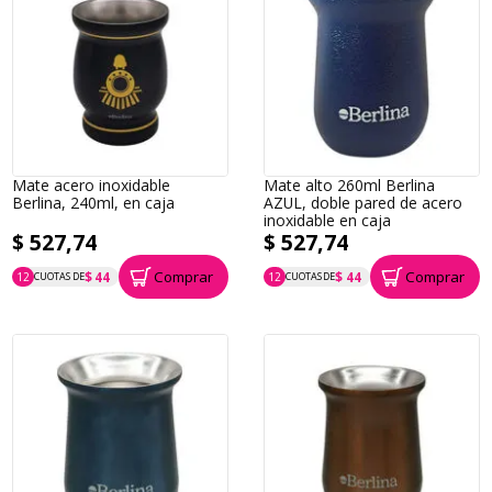
Mate acero inoxidable
Mate alto 260ml Berlina
Berlina, 240ml, en caja
AZUL, doble pared de acero
inoxidable en caja
$ 527,74
$ 527,74
Comprar
Comprar
$ 44
$ 44
12
CUOTAS DE
12
CUOTAS DE
P.T.F. $ 528
P.T.F. $ 528