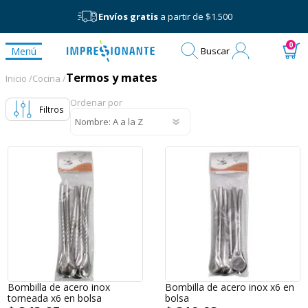
Envíos gratis
a partir de $1.500
Mi
0
Menú
Buscar
cuenta
Termos y mates
Termos y mates
Inicio /
Cocina /
Ordenar por
Filtros
Bombilla de acero inox
Bombilla de acero inox x6 en
torneada x6 en bolsa
bolsa