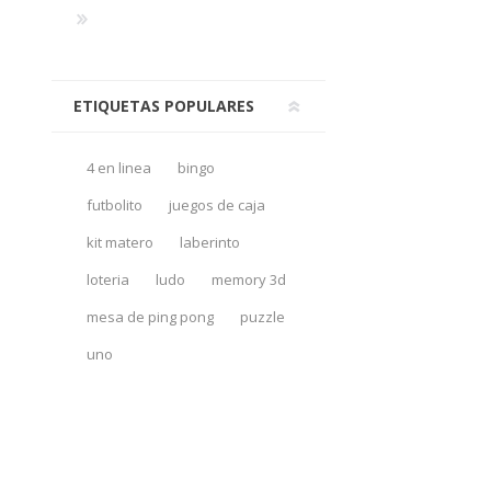
ETIQUETAS POPULARES
4 en linea
bingo
futbolito
juegos de caja
kit matero
laberinto
loteria
ludo
memory 3d
mesa de ping pong
puzzle
uno