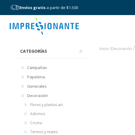
Envíos gratis
a partir de $1.500
Menú
Tazas
Inicio /
Decoración /
CATEGORÍAS
Campañas
Papeleria
Generales
Decoración
Flores y plantas art.
Adornos
Cocina
Termos y mates