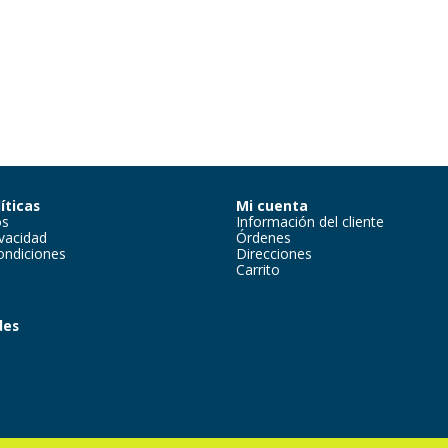
íticas
Mi cuenta
os
Información del cliente
ivacidad
Órdenes
ondiciones
Direcciones
Carrito
des
m