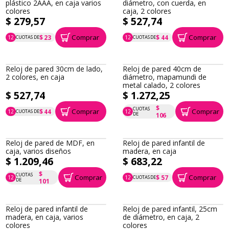
plástico 2AAA, en caja varios
diámetro, con cuerda, en
colores
caja, 2 colores
$ 279,57
$ 527,74
Comprar
Comprar
$ 23
$ 44
12
CUOTAS DE
12
CUOTAS DE
P.T.F. $ 280
P.T.F. $ 528
Reloj de pared 30cm de lado,
Reloj de pared 40cm de
2 colores, en caja
diámetro, mapamundi de
metal calado, 2 colores
$ 527,74
$ 1.272,25
$
CUOTAS
Comprar
Comprar
$ 44
12
CUOTAS DE
12
P.T.F. $ 528
P.T.F. $ 1.272
DE
106
Reloj de pared de MDF, en
Reloj de pared infantil de
caja, varios diseños
madera, en caja
$ 1.209,46
$ 683,22
$
CUOTAS
Comprar
Comprar
$ 57
12
12
CUOTAS DE
P.T.F. $ 1.209
P.T.F. $ 683
DE
101
Reloj de pared infantil de
Reloj de pared infantil, 25cm
madera, en caja, varios
de diámetro, en caja, 2
colores
colores