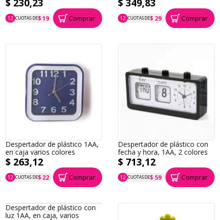
$ 230,23
$ 349,83
Comprar
Comprar
$ 19
$ 29
12
CUOTAS DE
12
CUOTAS DE
P.T.F. $ 230
P.T.F. $ 350
Despertador de plástico 1AA,
Despertador de plástico con
en caja varios colores
fecha y hora, 1AA, 2 colores
$ 263,12
$ 713,12
Comprar
Comprar
$ 22
$ 59
12
CUOTAS DE
12
CUOTAS DE
P.T.F. $ 263
P.T.F. $ 713
Despertador de plástico con
luz 1AA, en caja, varios