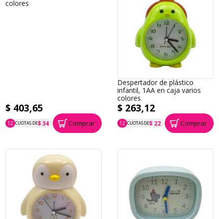
colores
Despertador de plástico
infantil, 1AA en caja varios
colores
$ 403,65
$ 263,12
Comprar
Comprar
$ 34
$ 22
12
CUOTAS DE
12
CUOTAS DE
P.T.F. $ 404
P.T.F. $ 263