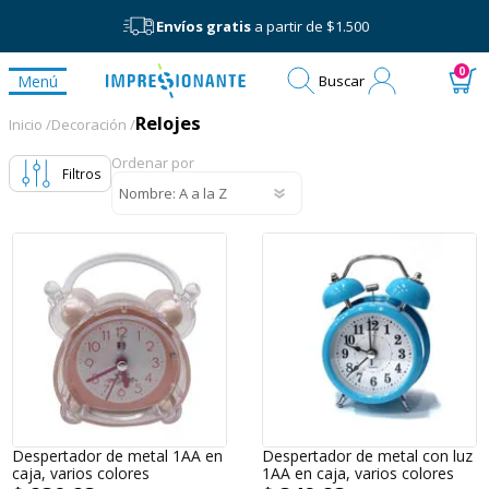
Envíos gratis
a partir de $1.500
Mi
0
Menú
Buscar
cuenta
Relojes
Relojes
Inicio /
Decoración /
Ordenar por
Filtros
Despertador de metal 1AA en
Despertador de metal con luz
caja, varios colores
1AA en caja, varios colores