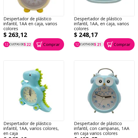
Despertador de plástico
Despertador de plástico
infantil, 1AA en caja, varios
infantil, 1AA, en caja, varios
colores
colores
$ 263,12
$ 248,17
Comprar
Comprar
$ 22
$ 21
12
CUOTAS DE
12
CUOTAS DE
P.T.F. $ 263
P.T.F. $ 248
Despertador de plástico
Despertador de plástico
infantil, 1AA, varios colores,
infantil, con campanas, 1AA
en caja
en caja varios colores