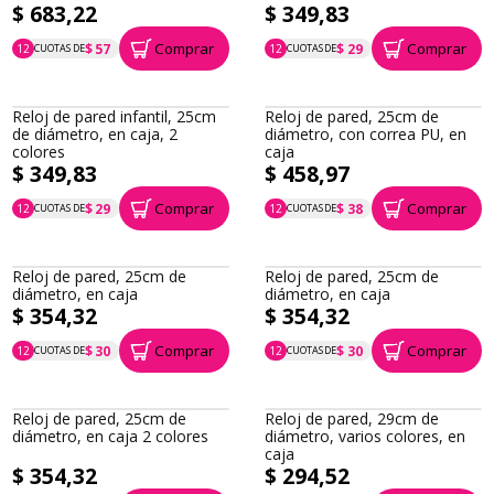
$ 683,22
$ 349,83
Comprar
Comprar
$ 57
$ 29
12
CUOTAS DE
12
CUOTAS DE
P.T.F. $ 683
P.T.F. $ 350
Reloj de pared infantil, 25cm
Reloj de pared, 25cm de
de diámetro, en caja, 2
diámetro, con correa PU, en
colores
caja
$ 349,83
$ 458,97
Comprar
Comprar
$ 29
$ 38
12
CUOTAS DE
12
CUOTAS DE
P.T.F. $ 350
P.T.F. $ 459
Reloj de pared, 25cm de
Reloj de pared, 25cm de
diámetro, en caja
diámetro, en caja
$ 354,32
$ 354,32
Comprar
Comprar
$ 30
$ 30
12
CUOTAS DE
12
CUOTAS DE
P.T.F. $ 354
P.T.F. $ 354
Reloj de pared, 25cm de
Reloj de pared, 29cm de
diámetro, en caja 2 colores
diámetro, varios colores, en
caja
$ 354,32
$ 294,52