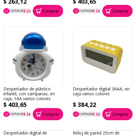
$ 263,12
$ 403,65
Comprar
Comprar
$ 22
$ 34
12
CUOTAS DE
12
CUOTAS DE
P.T.F. $ 263
P.T.F. $ 404
Despertador de plástico
Despertador digital 3AAA, en
infantil, con campanas, en
caja varios colores
caja, 1AA varios colores
$ 403,65
$ 384,22
Comprar
Comprar
$ 34
$ 32
12
CUOTAS DE
12
CUOTAS DE
P.T.F. $ 404
P.T.F. $ 384
Despertador digital de
Reloj de pared 25cm de