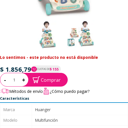
Lo sentimos - este producto no está disponible
$ 1.856,79
$ 155
12
CUOTAS DE
P.T.F. $ 1.857
Cantidad:
-
+
Comprar
Métodos de envío
¿Cómo puedo pagar?
Características
Marca
Huanger
Modelo
Multifunción