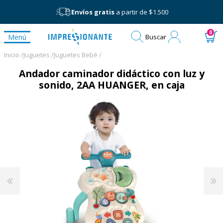
Envíos gratis
a partir de $1.500
Mi
0
Menú
Buscar
cuenta
Inicio /
Juguetes /
Juguetes Bebé /
Andador caminador didáctico con luz y
sonido, 2AA HUANGER, en caja