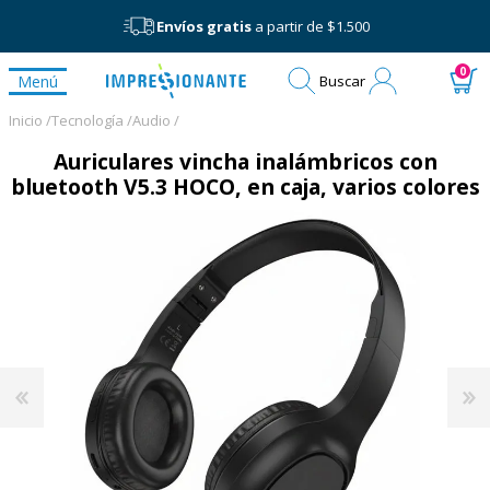
Envíos gratis
a partir de $1.500
Mi
0
Menú
Buscar
cuenta
Inicio /
Tecnología /
Audio /
Auriculares vincha inalámbricos con
bluetooth V5.3 HOCO, en caja, varios colores