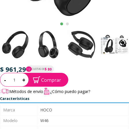
$ 961,29
$ 80
12
CUOTAS DE
P.T.F. $ 961
Cantidad:
-
+
Comprar
Métodos de envío
¿Cómo puedo pagar?
Características
Marca
HOCO
Modelo
W46