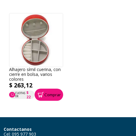
Alhajero símil cuerina, con
cierre en bolsa, varios
colores
$ 263,12
$
CUOTAS
Comprar
12
P.T.F. $ 263
DE
22
Contactanos
Cel: 095 977 903