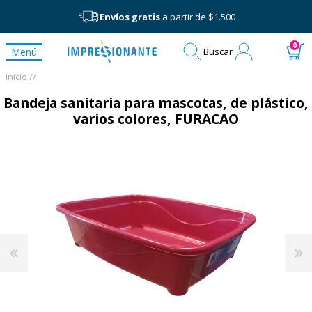
Envíos gratis
a partir de $1.500
Mi
0
Menú
Buscar
cuenta
Inicio /
/
Bandeja sanitaria para mascotas, de plástico,
varios colores, FURACAO