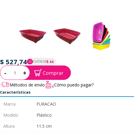
$ 527,74
$ 44
12
CUOTAS DE
P.T.F. $ 528
Cantidad:
-
+
Comprar
Métodos de envío
¿Cómo puedo pagar?
Características
Marca
FURACAO
Modelo
Plástico
Altura
11.5 cm