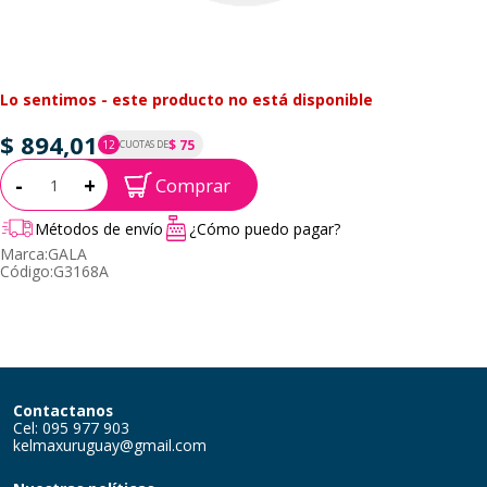
Lo sentimos - este producto no está disponible
$ 894,01
$ 75
12
CUOTAS DE
P.T.F. $ 894
Cantidad:
-
+
Comprar
Métodos de envío
¿Cómo puedo pagar?
Marca:
GALA
Código:
G3168A
Contactanos
Cel: 095 977 903
kelmaxuruguay@gmail.com