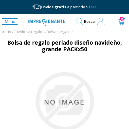
Envíos gratis
a partir de $1.500
Mi
0
Menú
Buscar
cuenta
Inicio /
Envoltura regalos /
Bolsas regalo /
Bolsa de regalo perlado diseño navideño,
grande PACKx50