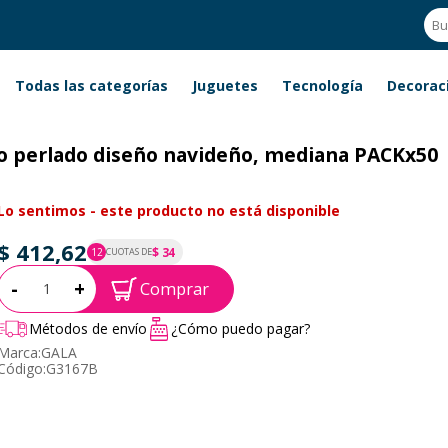
Todas las categorías
Juguetes
Tecnología
Decorac
lo perlado diseño navideño, mediana PACKx50
Lo sentimos - este producto no está disponible
$ 412,62
$ 34
12
CUOTAS DE
P.T.F. $ 413
Cantidad:
-
+
Comprar
Métodos de envío
¿Cómo puedo pagar?
Marca:
GALA
Código:
G3167B