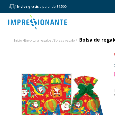
Envíos gratis
a partir de $1.500
Menú
Bolsa de rega
Inicio /
Envoltura regalos /
Bolsas regalo /