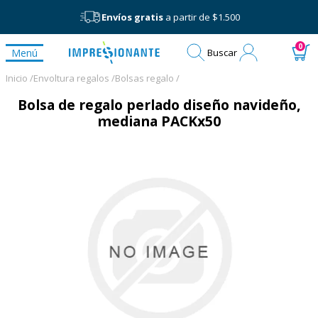
Envíos gratis
a partir de $1.500
Mi
0
Menú
Buscar
cuenta
Inicio /
Envoltura regalos /
Bolsas regalo /
Bolsa de regalo perlado diseño navideño,
mediana PACKx50