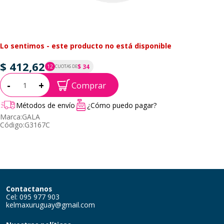
Lo sentimos - este producto no está disponible
$ 412,62
$ 34
12
CUOTAS DE
P.T.F. $ 413
Cantidad:
-
+
Comprar
Métodos de envío
¿Cómo puedo pagar?
Marca:
GALA
Código:
G3167C
Contactanos
Cel: 095 977 903
kelmaxuruguay@gmail.com