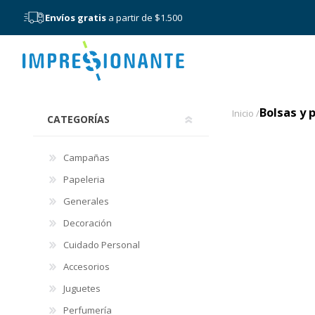
Envíos gratis
a partir de $1.500
Menú
Bolsas y 
Bolsas y 
Inicio /
CATEGORÍAS
Campañas
Papeleria
Generales
Decoración
Cuidado Personal
Accesorios
Juguetes
Perfumería