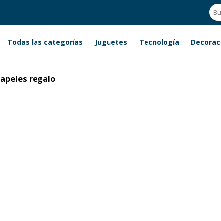
Todas las categorías
Juguetes
Tecnología
Decorac
papeles regalo
papeles regalo