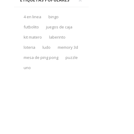
4 en linea
bingo
futbolito
juegos de caja
kit matero
laberinto
loteria
ludo
memory 3d
mesa de ping pong
puzzle
uno