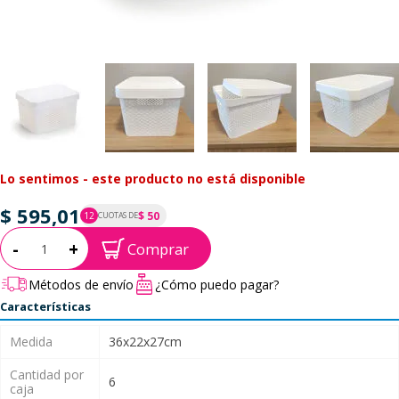
Lo sentimos - este producto no está disponible
$ 595,01
$ 50
12
CUOTAS DE
P.T.F. $ 595
Cantidad:
-
+
Comprar
Métodos de envío
¿Cómo puedo pagar?
Características
Medida
36x22x27cm
Cantidad por
6
caja