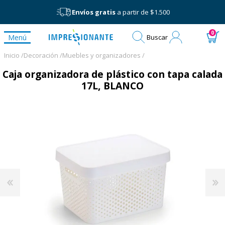
Envíos gratis
a partir de $1.500
Mi
0
Menú
Buscar
cuenta
Inicio /
Decoración /
Muebles y organizadores /
Caja organizadora de plástico con tapa calada
17L, BLANCO