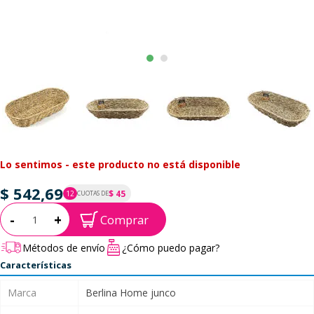
Lo sentimos - este producto no está disponible
$ 542,69
$ 45
12
CUOTAS DE
P.T.F. $ 543
Cantidad:
-
+
Comprar
Métodos de envío
¿Cómo puedo pagar?
Características
Marca
Berlina Home junco