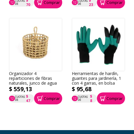
$
$
CUOTAS
CUOTAS
Comprar
Comprar
12
12
P.T.F. $ 837
P.T.F. $ 274
DE
DE
70
23
Organizador 4
Herramientas de hardín,
reparticiones de fibras
guantes para jardinería, 1
naturales, junco de agua
con 4 garras, en bolsa
$ 559,13
$ 95,68
$
$
CUOTAS
CUOTAS
Comprar
Comprar
12
12
P.T.F. $ 559
P.T.F. $ 96
DE
DE
47
8