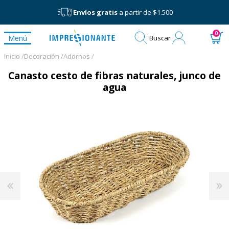
Envíos gratis
a partir de $1.500
Mi
0
Menú
Buscar
cuenta
Inicio /
Decoración /
Adornos /
Canasto cesto de fibras naturales, junco de
agua