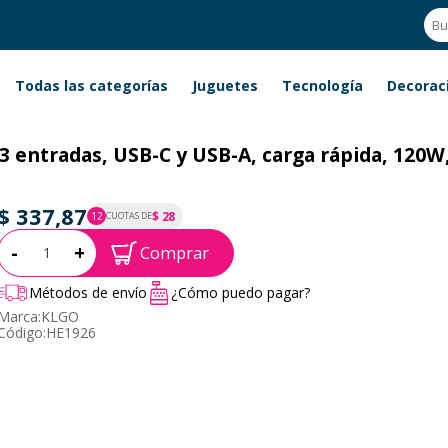
Todas las categorías
Juguetes
Tecnología
Decorac
3 entradas, USB-C y USB-A, carga rápida, 120W
$ 337,87
$ 28
12
CUOTAS DE
P.T.F. $ 338
Cantidad:
-
+
Comprar
Métodos de envío
¿Cómo puedo pagar?
Marca:
KLGO
Código:
HE1926