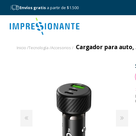
Envíos gratis
a partir de $1.500
Menú
Cargador para auto, 
Inicio /
Tecnología /
Accesorios /