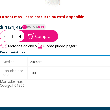
Lo sentimos - este producto no está disponible
$ 161,46
$ 13
12
CUOTAS DE
P.T.F. $ 161
Cantidad:
-
+
Comprar
Métodos de envío
¿Cómo puedo pagar?
Características
Medida
24x4cm
Cantidad por
144
caja
Marca:
Kelmax
Código:
HC1806