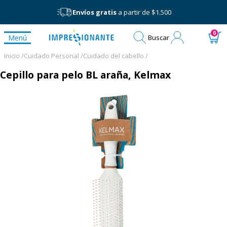
Envíos gratis
a partir de $1.500
Mi
0
Menú
Buscar
cuenta
Inicio /
Cuidado Personal /
Cuidado del cabello /
Cepillo para pelo BL araña, Kelmax