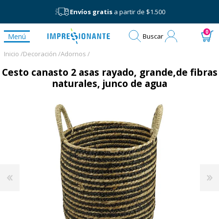
Envíos gratis
a partir de $1.500
Mi
0
Menú
Buscar
cuenta
Inicio /
Decoración /
Adornos /
Cesto canasto 2 asas rayado, grande,de fibras
naturales, junco de agua