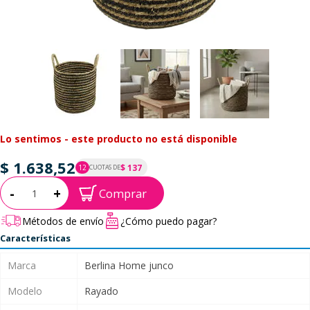
Lo sentimos - este producto no está disponible
$ 1.638,52
$ 137
12
CUOTAS DE
P.T.F. $ 1.639
Cantidad:
-
+
Comprar
Métodos de envío
¿Cómo puedo pagar?
Características
Marca
Berlina Home junco
Modelo
Rayado