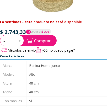
Lo sentimos - este producto no está disponible
$ 2.743,33
$ 229
12
CUOTAS DE
P.T.F. $ 2.743
Cantidad:
-
+
Comprar
Métodos de envío
¿Cómo puedo pagar?
Características
Marca
Berlina Home junco
Modelo
Alto
Altura
48 cm
Ancho
40 cm
Con manijas
Sí