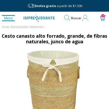
Envíos gratis
a partir de $1.500
Mi
0
Menú
Buscar
cuenta
Inicio /
Decoración /
Adornos /
Cesto canasto alto forrado, grande, de fibras
naturales, junco de agua