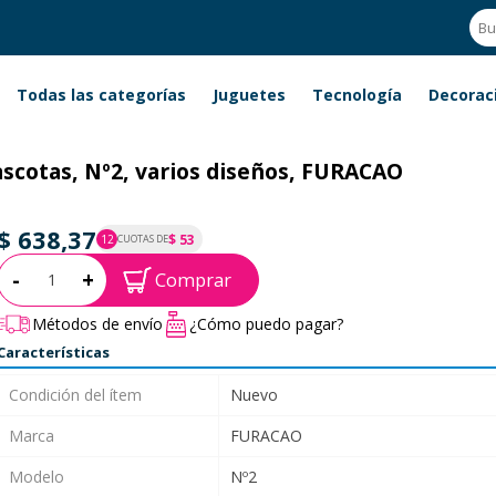
Todas las categorías
Juguetes
Tecnología
Decorac
ascotas, Nº2, varios diseños, FURACAO
$ 638,37
$ 53
12
CUOTAS DE
P.T.F. $ 638
Cantidad:
-
+
Comprar
Métodos de envío
¿Cómo puedo pagar?
Características
Condición del ítem
Nuevo
Marca
FURACAO
Modelo
Nº2