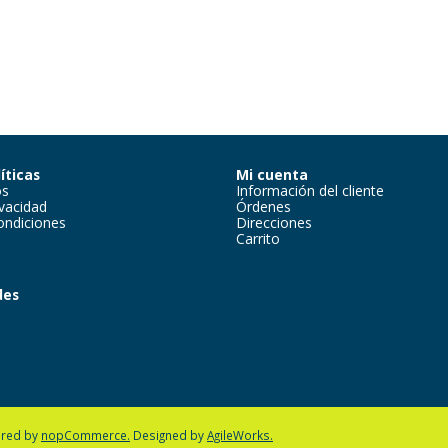
íticas
Mi cuenta
os
Información del cliente
ivacidad
Órdenes
ondiciones
Direcciones
Carrito
des
m
red by
nopCommerce.
Designed by
AgileWorks.