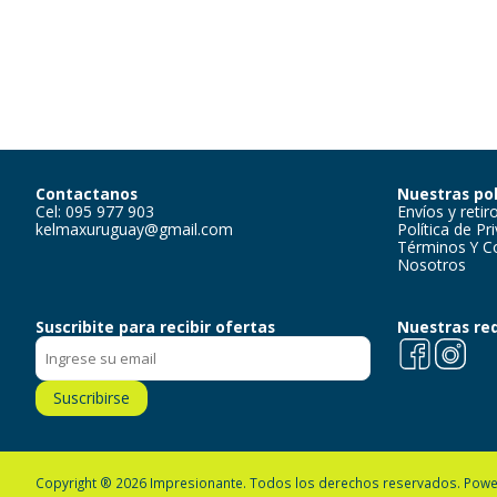
Contactanos
Nuestras pol
Cel: 095 977 903
Envíos y retir
kelmaxuruguay@gmail.com
Política de Pr
Términos Y C
Nosotros
Suscribite para recibir ofertas
Nuestras re
Facebook
Instagra
Suscribirse
Copyright ® 2026 Impresionante. Todos los derechos reservados.
Powe