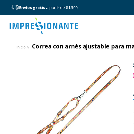
Envíos gratis
a partir de $1.500
Menú
Correa con arnés ajustable para m
Inicio /
/