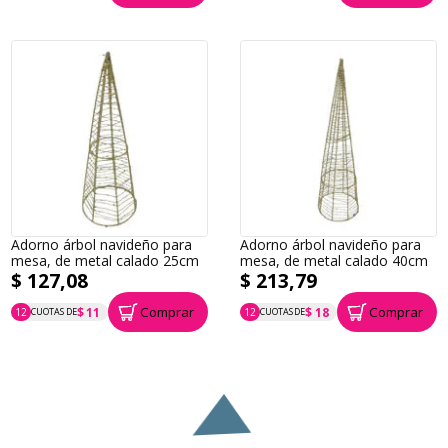
Adorno árbol navideño para
Adorno árbol navideño para
mesa, de metal calado 25cm
mesa, de metal calado 40cm
$ 127,08
$ 213,79
Comprar
Comprar
$ 11
$ 18
12
CUOTAS DE
12
CUOTAS DE
P.T.F. $ 127
P.T.F. $ 214