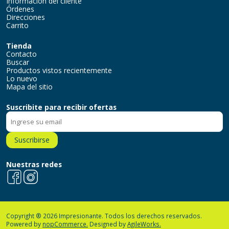
Información del cliente
Órdenes
Direcciones
Carrito
Tienda
Contacto
Buscar
Productos vistos recientemente
Lo nuevo
Mapa del sitio
Suscribite para recibir ofertas
Suscribirse
Nuestras redes
Facebook
Instagram
Copyright ® 2026 Impresionante. Todos los derechos reservados.
Powered by
nopCommerce.
Designed by
AgileWorks.