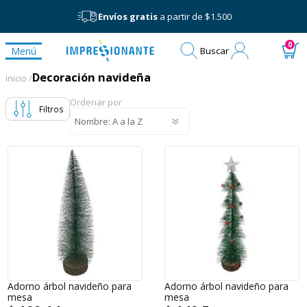
Envíos gratis
a partir de $1.500
Mi
0
Menú
Buscar
cuenta
Decoración navideña
Decoración navideña
Inicio /
Ordenar por
Filtros
Adorno árbol navideño para
Adorno árbol navideño para
mesa
mesa