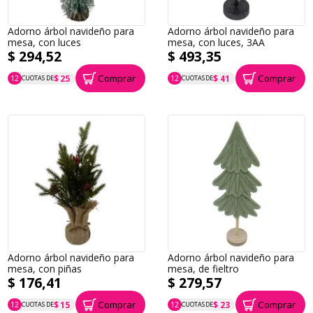
Adorno árbol navideño para
Adorno árbol navideño para
mesa, con luces
mesa, con luces, 3AA
$ 294,52
$ 493,35
Comprar
Comprar
$ 25
$ 41
12
CUOTAS DE
12
CUOTAS DE
P.T.F. $ 295
P.T.F. $ 493
Adorno árbol navideño para
Adorno árbol navideño para
mesa, con piñas
mesa, de fieltro
$ 176,41
$ 279,57
Comprar
Comprar
$ 15
$ 23
12
CUOTAS DE
12
CUOTAS DE
P.T.F. $ 176
P.T.F. $ 280