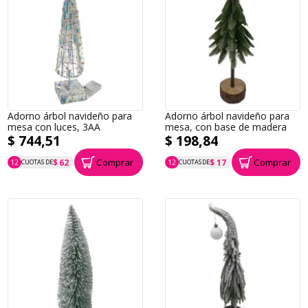
Adorno árbol navideño para
Adorno árbol navideño para
mesa con luces, 3AA
mesa, con base de madera
$ 744,51
$ 198,84
Comprar
Comprar
$ 62
$ 17
12
CUOTAS DE
12
CUOTAS DE
P.T.F. $ 745
P.T.F. $ 199