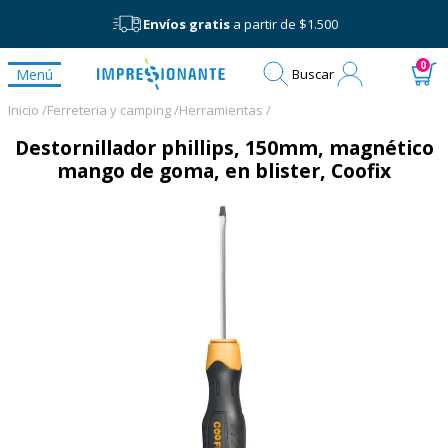
Envíos gratis
a partir de $1.500
Mi
0
Menú
Buscar
cuenta
Inicio /
Ferreteria y camping /
Herramientas /
Destornillador phillips, 150mm, magnético
mango de goma, en blister, Coofix