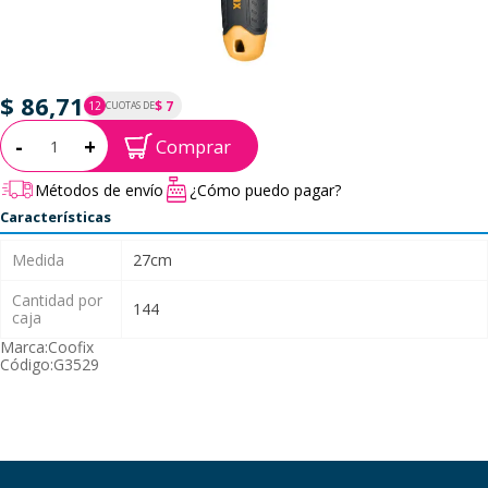
$ 86,71
$ 7
12
CUOTAS DE
P.T.F. $ 87
Cantidad:
-
+
Comprar
Métodos de envío
¿Cómo puedo pagar?
Características
Medida
27cm
Cantidad por
144
caja
Marca:
Coofix
Código:
G3529