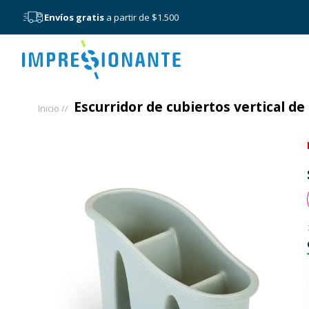
Envíos gratis
a partir de $1.500
Menú
Escurridor de cubiertos vertical de 
Inicio /
/