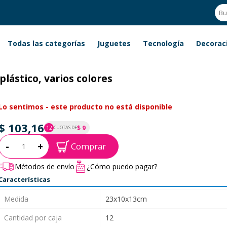
Todas las categorías
Juguetes
Tecnología
Decorac
plástico, varios colores
Lo sentimos - este producto no está disponible
$ 103,16
$ 9
12
CUOTAS DE
P.T.F. $ 103
Cantidad:
-
+
Comprar
Métodos de envío
¿Cómo puedo pagar?
Características
Medida
23x10x13cm
Cantidad por caja
12