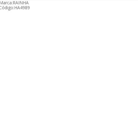
Marca:
RAINHA
Código:
HA4989