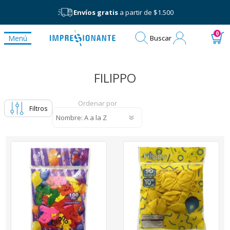
Envíos gratis
a partir de $1.500
Mi
0
Menú
Buscar
cuenta
FILIPPO
Ordenar por
Filtros