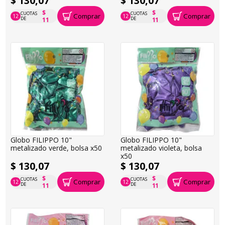
$ 130,07
$ 130,07
$
$
CUOTAS
CUOTAS
Comprar
Comprar
12
12
P.T.F. $ 130
P.T.F. $ 130
DE
DE
11
11
Globo FILIPPO 10"
Globo FILIPPO 10"
metalizado verde, bolsa x50
metalizado violeta, bolsa
x50
$ 130,07
$ 130,07
$
$
CUOTAS
CUOTAS
Comprar
Comprar
12
12
P.T.F. $ 130
P.T.F. $ 130
DE
DE
11
11