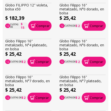
Globo FILIPPO 12" violeta,
Globo Filippo 16"
bolsa x50
metalizado, N°0 dorado, en
bolsa
$ 182,39
$ 25,42
$
CUOTAS
Comprar
Comprar
$ 2
12
12
CUOTAS DE
P.T.F. $ 182
P.T.F. $ 25
DE
15