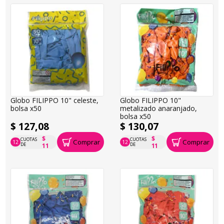
Globo FILIPPO 10" celeste,
Globo FILIPPO 10"
bolsa x50
metalizado anaranjado,
bolsa x50
$ 127,08
$ 130,07
$
$
CUOTAS
CUOTAS
Comprar
Comprar
12
12
P.T.F. $ 127
P.T.F. $ 130
DE
DE
11
11