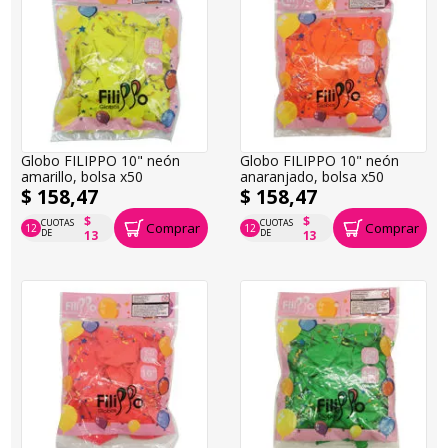
Globo FILIPPO 10" neón
Globo FILIPPO 10" neón
amarillo, bolsa x50
anaranjado, bolsa x50
$ 158,47
$ 158,47
$
$
CUOTAS
CUOTAS
Comprar
Comprar
12
12
P.T.F. $ 158
P.T.F. $ 158
DE
DE
13
13