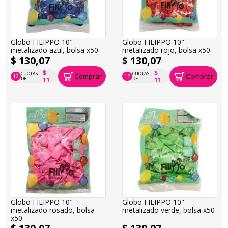
Globo FILIPPO 10"
Globo FILIPPO 10"
metalizado azul, bolsa x50
metalizado rojo, bolsa x50
$ 130,07
$ 130,07
$
$
CUOTAS
CUOTAS
Comprar
Comprar
12
12
P.T.F. $ 130
P.T.F. $ 130
DE
DE
11
11
Globo FILIPPO 10"
Globo FILIPPO 10"
metalizado rosado, bolsa
metalizado verde, bolsa x50
x50