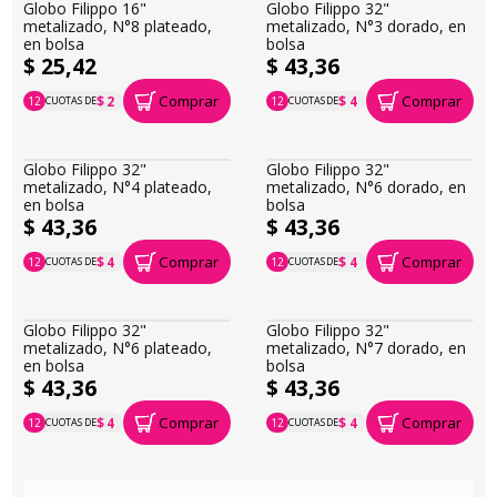
Globo Filippo 16"
Globo Filippo 16"
metalizado, N°4 plateado,
metalizado, N°6 dorado, en
en bolsa
bolsa
$ 25,42
$ 25,42
Comprar
Comprar
$ 2
$ 2
12
CUOTAS DE
12
CUOTAS DE
P.T.F. $ 25
P.T.F. $ 25
Globo Filippo 16"
Globo Filippo 16"
metalizado, N°7 dorado, en
metalizado, N°7 plateado,
bolsa
en bolsa
$ 25,42
$ 25,42
Comprar
Comprar
$ 2
$ 2
12
CUOTAS DE
12
CUOTAS DE
P.T.F. $ 25
P.T.F. $ 25
Globo Filippo 16"
Globo Filippo 32"
metalizado, N°8 plateado,
metalizado, N°3 dorado, en
en bolsa
bolsa
$ 25,42
$ 43,36