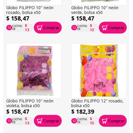
Globo FILIPPO 10" neón
Globo FILIPPO 10" neón
rosado, bolsa x50
verde, bolsa x50
$ 158,47
$ 158,47
$
$
CUOTAS
CUOTAS
Comprar
Comprar
12
12
P.T.F. $ 158
P.T.F. $ 158
DE
DE
13
13
Globo FILIPPO 10" neón
Globo FILIPPO 12" rosado,
violeta, bolsa x50
bolsa x50
$ 158,47
$ 182,39
$
$
CUOTAS
CUOTAS
Comprar
Comprar
12
12
P.T.F. $ 158
P.T.F. $ 182
DE
DE
13
15