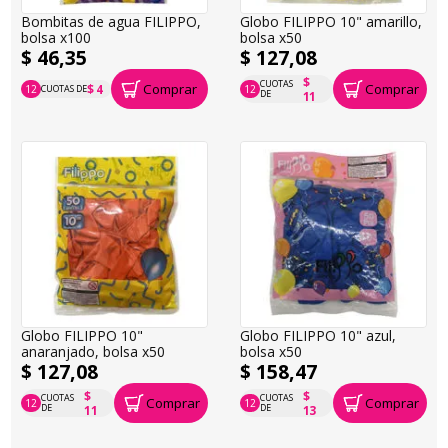
Bombitas de agua FILIPPO,
Globo FILIPPO 10" amarillo,
bolsa x100
bolsa x50
$ 46,35
$ 127,08
$
CUOTAS
Comprar
Comprar
$ 4
12
CUOTAS DE
12
P.T.F. $ 46
P.T.F. $ 127
DE
11
Globo FILIPPO 10"
Globo FILIPPO 10" azul,
anaranjado, bolsa x50
bolsa x50
$ 127,08
$ 158,47
$
$
CUOTAS
CUOTAS
Comprar
Comprar
12
12
P.T.F. $ 127
P.T.F. $ 158
DE
DE
11
13