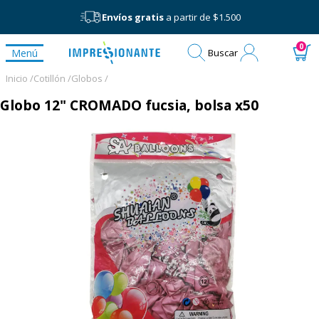
Envíos gratis
a partir de $1.500
Mi
0
Menú
Buscar
cuenta
Inicio /
Cotillón /
Globos /
Globo 12" CROMADO fucsia, bolsa x50