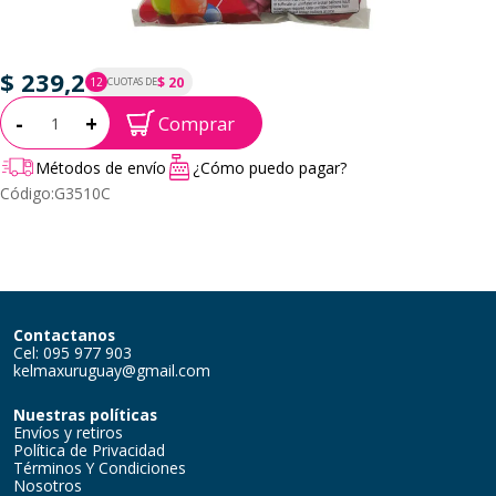
$ 239,2
$ 20
12
CUOTAS DE
P.T.F. $ 239
Cantidad:
-
+
Comprar
Métodos de envío
¿Cómo puedo pagar?
Código:
G3510C
Contactanos
Cel: 095 977 903
kelmaxuruguay@gmail.com
Nuestras políticas
Envíos y retiros
Política de Privacidad
Términos Y Condiciones
Nosotros