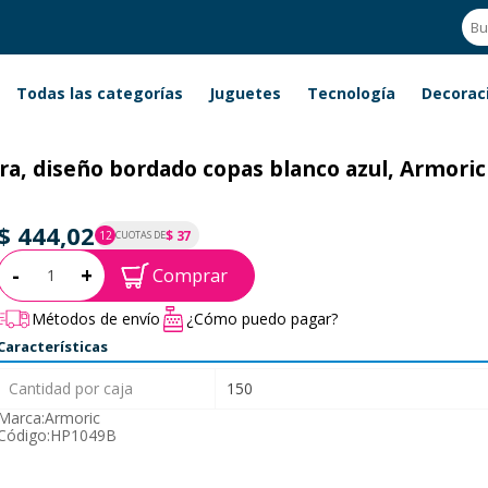
Todas las categorías
Juguetes
Tecnología
Decorac
ra, diseño bordado copas blanco azul, Armoric
$ 444,02
$ 37
12
CUOTAS DE
P.T.F. $ 444
Cantidad:
-
+
Comprar
Métodos de envío
¿Cómo puedo pagar?
Características
Cantidad por caja
150
Marca:
Armoric
Código:
HP1049B