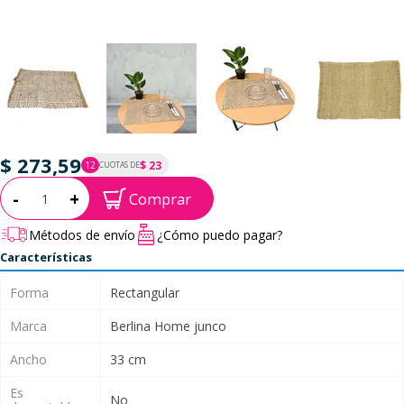
$ 273,59
$ 23
12
CUOTAS DE
P.T.F. $ 274
Cantidad:
-
+
Comprar
Métodos de envío
¿Cómo puedo pagar?
Características
Forma
Rectangular
Marca
Berlina Home junco
Ancho
33 cm
Es
No