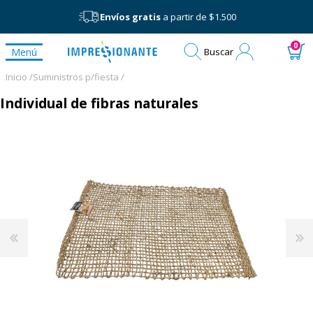
Envíos gratis
a partir de $1.500
Mi
0
Menú
Buscar
cuenta
Inicio /
Suministros p/fiesta /
Individual de fibras naturales