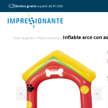
Envíos gratis
a partir de $1.500
Menú
Inflable arco con a
Inicio /
Juguetes /
Playa y piscina /