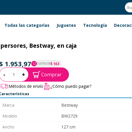
Todas las categorías
Juguetes
Tecnología
Decorac
spersores, Bestway, en caja
$ 1.953,97
$ 163
12
CUOTAS DE
P.T.F. $ 1.954
Cantidad:
-
+
Comprar
Métodos de envío
¿Cómo puedo pagar?
Características
Marca
Bestway
Modelo
BW2729
Ancho
127 cm