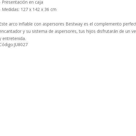
- Presentación en caja
- Medidas: 127 x 142 x 36 cm
Este arco inflable con aspersores Bestway es el complemento perfect
encantador y su sistema de aspersores, tus hijos disfrutarán de un v
y entretenida.
Código:
JU8027